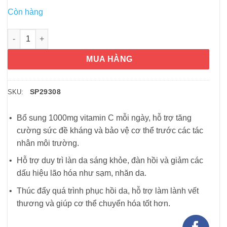
Còn hàng
Viên uống DHC bổ sung vitamin C 60 ngày của Nhật Bản 120 v
MUA HÀNG
SP29308
SKU:
Bổ sung 1000mg vitamin C mỗi ngày, hỗ trợ tăng
cường sức đề kháng và bảo vệ cơ thể trước các tác
nhân môi trường.
Hỗ trợ duy trì làn da sáng khỏe, đàn hồi và giảm các
dấu hiệu lão hóa như sạm, nhăn da.
Thúc đẩy quá trình phục hồi da, hỗ trợ làm lành vết
thương và giúp cơ thể chuyển hóa tốt hơn.