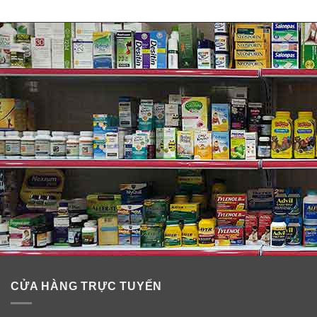
✓
Thải độc gan, hỗ trợ sức khoẻ cho người dùng bia
r.ư.ợ.u.
✓
Giảm cholesterol trong máu, ngăn chặn sự tích tụ
cholesterol trong động mạch.
✓
Phòng ngừa xơ vữa động mạch.
✓
Tăng đề kháng ngăn ngừa khuẩn bệnh, các bệnh
cảm cúm, hô hấp…
CỬA HÀNG TRỰC TUYẾN