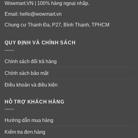
Wowmart.VN | 100% hàng ngoại nhập.
Email:
hello@wowmart.vn
Chung cư Thanh Đa, P27, Bình Thạnh, TPHCM
Thành phần viên uống bổ sung vitamin C
của DHC Nhật Bản 60 ngày 120 viên
QUY ĐỊNH VÀ CHÍNH SÁCH
Thành phần
: Vitamin C, Gelatin, chất tạo màu:
karamen, titanium oxi hóa, vitamin B2.
Chính sách đổi trả hàng
Hướng dẫn sử dụng viên uống DHC
Chính sách bảo mật
Vitamin C 60 ngày của Nhật Bản
Điều khoản và điều kiện
Mỗi ngày 2 viên, sáng 1 viên, trưa hoặc chiều uống 1
viên sau khi ăn.
HỖ TRỢ KHÁCH HÀNG
DHC Vitamin C là chế độ dinh dưỡng bổ sung vào bữa
ăn hàng ngày cho cơ thể bạn.
Hướng dẫn mua hàng
Sẽ tốt hơn nếu bạn uống với nước ấm.Với hàm lượng
Kiểm tra đơn hàng