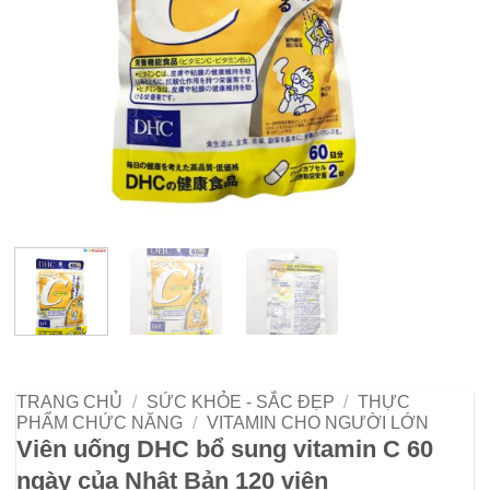
TRANG CHỦ
/
SỨC KHỎE - SẮC ĐẸP
/
THỰC
PHẨM CHỨC NĂNG
/
VITAMIN CHO NGƯỜI LỚN
Viên uống DHC bổ sung vitamin C 60
ngày của Nhật Bản 120 viên