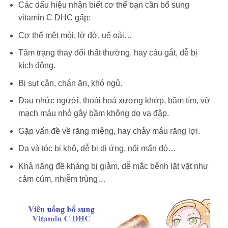
Các dấu hiệu nhận biết cơ thể bạn cần bổ sung
vitamin C DHC gấp:
Cơ thể mệt mỏi, lờ đờ, uể oải…
Tâm trạng thay đổi thất thường, hay cáu gắt, dễ bị
kích động.
Bị sụt cân, chán ăn, khó ngủ.
Đau nhức người, thoái hoá xương khớp, bầm tím, vỡ
mạch máu nhỏ gây bầm không do va đập.
Gặp vấn đề về răng miệng, hay chảy máu răng lợi.
Da và tóc bị khô, dễ bị dị ứng, nổi mẩn đỏ…
Khả năng đề kháng bị giảm, dễ mắc bệnh lặt vặt như
cảm cúm, nhiễm trùng…