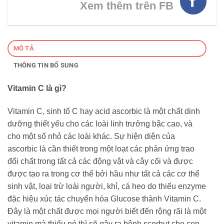
Xem thêm trên FB
MÔ TẢ
THÔNG TIN BỔ SUNG
Vitamin C là gì?
Vitamin C, sinh tố C hay acid ascorbic là một chất dinh
dưỡng thiết yếu cho các loài linh trưởng bậc cao, và
cho một số nhỏ các loài khác. Sự hiện diện của
ascorbic là cần thiết trong một loạt các phản ứng trao
đổi chất trong tất cả các động vật và cây cối và được
được tạo ra trong cơ thể bởi hầu như tất cả các cơ thể
sinh vật, loại trừ loài người, khỉ, cá heo do thiếu enzyme
đặc hiệu xúc tác chuyển hóa Glucose thành Vitamin C.
Đây là một chất được mọi người biết đến rộng rãi là một
vitamin mà thiếu nó thì sẽ gây ra bệnh scorbut cho con