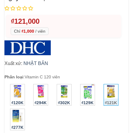
₫
121,000
Chỉ
₫1,000
/
viên
Xuất xứ:
NHẬT BẢN
Phân loại
:
Vitamin C 120 viên
₫120K
₫294K
₫302K
₫129K
₫121K
₫277K