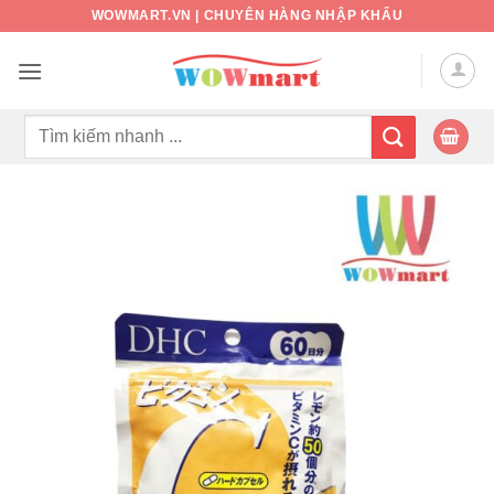
Bỏ
WOWMART.VN | CHUYÊN HÀNG NHẬP KHẨU
qua
nội
dung
Tìm
kiếm: