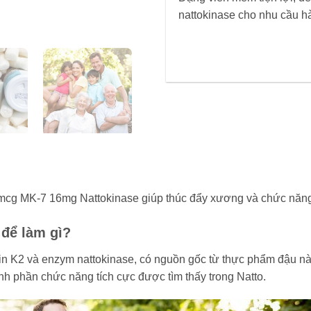
nattokinase cho nhu cầu h
0mcg MK-7 16mg Nattokinase giúp thúc đẩy xương và chức năn
 để làm gì?
amin K2 và enzym nattokinase, có nguồn gốc từ thực phẩm đậu n
nh phần chức năng tích cực được tìm thấy trong Natto.