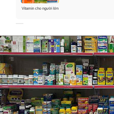
Vitamin cho người lớn
Thành phần viên uống bổ sung 
Mỗi viên chứa:
Vitamin K (as Menaquinone-7 [MK-7]) 100 mcg.
Nattokinase (320 FU) 16 mg.
Thành phần khác
: Dầu hoa anh thảo, gelatin, glycer
Chứa
: Đậu nành.