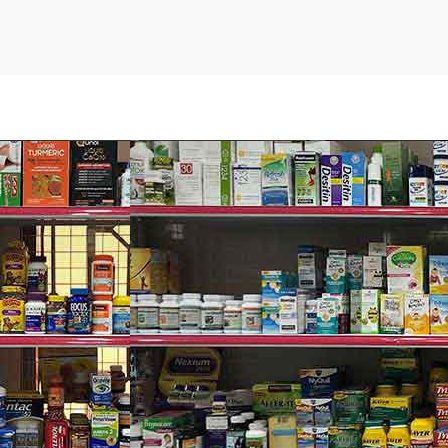
Vitamin K Vitacost Vitamin K2 100
in, sáp ong vàng, nước, lecithin đậu nành và màu caramel.