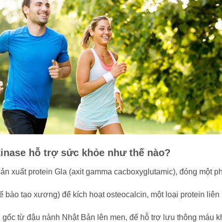
kinase hỗ trợ sức khỏe như thế nào?
 sản xuất protein Gla (axit gamma cacboxyglutamic), đóng một 
bào tạo xương) để kích hoạt osteocalcin, một loại protein liên
ồn gốc từ đậu nành Nhật Bản lên men, để hỗ trợ lưu thông máu