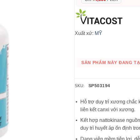
Xuất xứ:
MỸ
SẢN PHẨM NÀY ĐANG TẠM
SP503194
SKU:
Hỗ trợ duy trì xương chắc 
liên kết canxi với xương.
Kết hợp nattokinase nguồn
duy trì huyết áp ổn định t
Dạng viên mềm tiện lợi, d