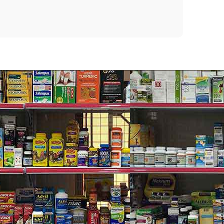
mcg MK-7 16mg Nattokinase