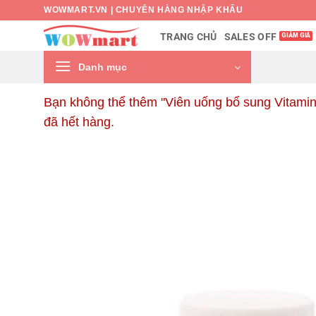
Bỏ
WOWMART.VN | CHUYÊN HÀNG NHẬP KHẨU
qua
SALES OFF
TRANG CHỦ
nội
dung
Danh mục
Bạn không thể thêm "Viên uống bổ sung Vitamin
đã hết hàng.