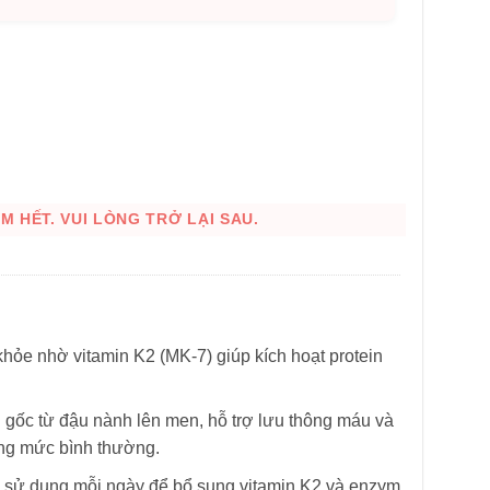
 HẾT. VUI LÒNG TRỞ LẠI SAU.
khỏe nhờ vitamin K2 (MK-7) giúp kích hoạt protein
HÌNH THẬT
 gốc từ đậu nành lên men, hỗ trợ lưu thông máu và
rong mức bình thường.
ễ sử dụng mỗi ngày để bổ sung vitamin K2 và enzym