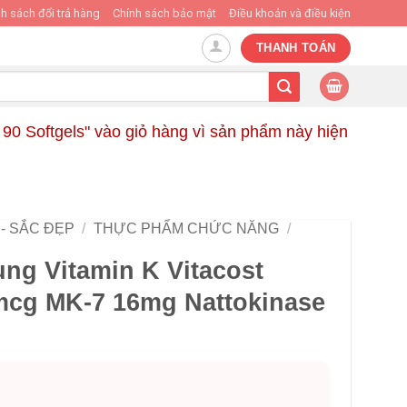
h sách đổi trả hàng
Chính sách bảo mật
Điều khoản và điều kiện
THANH TOÁN
90 Softgels" vào giỏ hàng vì sản phẩm này hiện
- SẮC ĐẸP
/
THỰC PHẨM CHỨC NĂNG
/
ng Vitamin K Vitacost
mcg MK-7 16mg Nattokinase