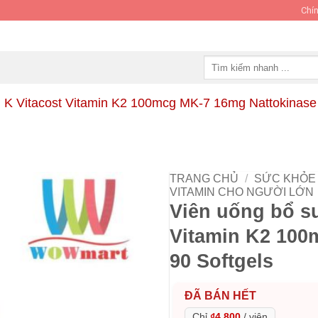
Chín
Tìm
kiếm:
 K Vitacost Vitamin K2 100mcg MK-7 16mg Nattokinase 
TRANG CHỦ
/
SỨC KHỎE 
VITAMIN CHO NGƯỜI LỚN
Viên uống bổ su
Vitamin K2 100
90 Softgels
ĐÃ BÁN HẾT
Chỉ
₫4,800
/
viên