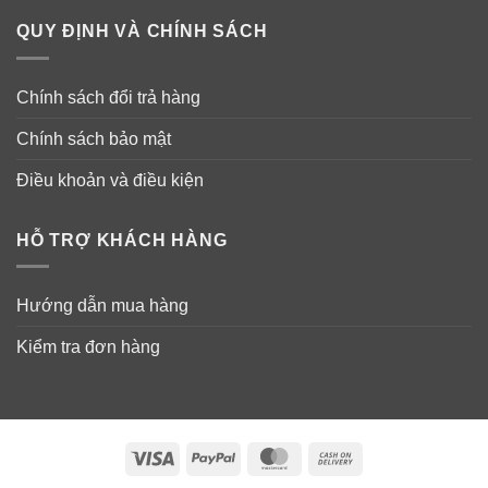
QUY ĐỊNH VÀ CHÍNH SÁCH
Chính sách đổi trả hàng
Chính sách bảo mật
Điều khoản và điều kiện
Thành phần viên uống giảm đau cơ, chuột rút
HỖ TRỢ KHÁCH HÀNG
Blackmores Bio Magnesium
Thành phần hoạt tính trên một viên
: Magnesium
Hướng dẫn mua hàng
oxide – heavy 440mg, Magnesium phosphate 175mg,
Kiểm tra đơn hàng
(equiv. to total magnesium 300mg); Calcium ascorbate
250mg; Vitamin B6 (Pyridoxine hydrochloride) 50mg;
Vitamin D3 (Colecalciferol 2.5mcg) 100IU; Manganese
amino acid chelate 40mg, (equiv. to manganese 4mg).
Visa
PayPal
MasterCard
Cash
Không thêm muối, men, gluten, dẫn chất sữa, chất bảo
On