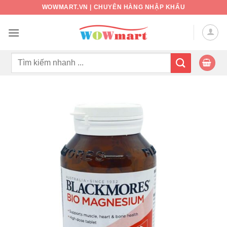
Bỏ
WOWMART.VN | CHUYÊN HÀNG NHẬP KHẨU
qua
nội
dung
Tìm
kiếm: