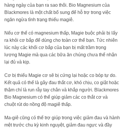
hàng ngày của bạn ra sao thôi. Bio Magnesium của
Blackmores là một chất bổ sung để hỗ trợ trong việc
ngăn ngừa tình trạng thiếu magiê.
Nếu cơ thể có magnesium thấp, Magie buộc phải bị lấy
ra khỏi cơ bắp để dùng cho toàn cơ thể bạn. Tức nhiên
lúc này các khối cơ bắp của bạn bị mất trầm trọng
lượng Magie mà qua các bữa ăn chúng chưa thể nhận
lại đủ và kịp.
Cơ bị thiếu Magie cơ sẽ bị cứng lại hoặc co bóp tự do.
Kết quả có thể là gây đau thắt cơ, khó chịu, co giật hoặc
thậm chí là run rẫy tay chân và khắp người. Blackmores
Bio Magnesium có thể giúp giảm các co thắt cơ và
chuột rút do nồng độ magiê thấp.
Ma-giê cũng có thể trợ giúp trong việc giảm đau và hành
mệt trước chu kỳ kinh nguyệt, giảm đau ngực và đầy