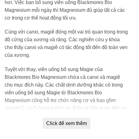
hơi. Việc bạn bổ sung viên uống Blackmores Bio
Magnesium mỗi ngày thì Magnesium đủ giúp tất cả các
cơ trong cơ thể hoạt động tối ưu.
Cùng với canxi, magiê đóng một vai trò quan trọng trong
độ cứng của xương và răng. Các nghiên cứu y khoa
cho thấy canxi và magiê có tác động tốt đến độ toàn vẹn
của xương.
Tuyệt vời thay, viên uống bổ sung Magie của
Blackmores Bio Magnesium chứa cả canxi và magiê
cho mục đích này. Các chất dinh dưỡng khác có trong
viên uống bổ sung Magie từ Blackmores Bio
Magnesium cũng hỗ trợ chức năng cơ và bao gồm
vitamin C và D (lượng thức ăn thấp có liên quan đến sự
mệt mỏi cơ bắp), vitamin B6 và khoáng chất mangan
Click để xem thêm
liên quan đến quá trình chuyển phosphate hoạt động để
cung cấp năng lượng cơ.