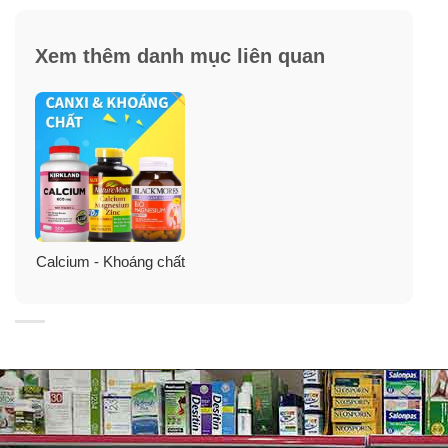
Xem thêm danh mục liên quan
Calcium - Khoáng chất
Lợi ích từ viên uống bổ sung Magie giúp tăng cơ
bắp Blackmores Bio Magnesium
✓
Giảm đau cơ, đau do chuột rút, đau bụng do hành
kinh…
✓
Hỗ trợ hoạt động chức năng hệ thần kinh, cơ, các tế
bào.