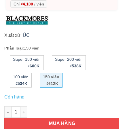
Chỉ
₫4,100
/
viên
Xuất xứ:
ÚC
Phân loại
:
150 viên
Super 180 viên
Super 200 viên
₫600K
₫538K
100 viên
150 viên
₫534K
₫612K
Còn hàng
Viên uống bổ sung magie Blackmores Bio Magnesium 150 viên
MUA HÀNG