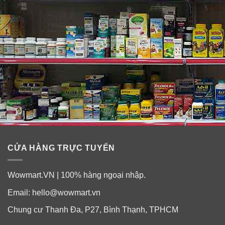
✓
Giúp cơ thể sản xuất năng lượng tốt.
✓
Cải thiện chưng khó chịu trước chu kỳ kinh nguyệt.
✓
Tăng cường khối lượng và sức khoẻ cơ bắp.
✓
Bổ sung các vitamin và khoáng chất cần thiết cho cơ
thể dẻo dai.
✓
Giúp xương và răng chắc khoẻ.
✓
Tăng đề kháng cho cơ thể.
CỬA HÀNG TRỰC TUYẾN
✓
Cải thiện được tình trạng mệt mỏi, kém ăn.
Wowmart.VN | 100% hàng ngoại nhập.
Email:
hello@wowmart.vn
Chung cư Thanh Đa, P27, Bình Thạnh, TPHCM