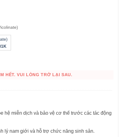
icolinate)
ate)
81K
 HẾT. VUI LÒNG TRỞ LẠI SAU.
HÌNH THẬT
e hệ miễn dịch và bảo vệ cơ thể trước các tác động
nh lý nam giới và hỗ trợ chức năng sinh sản.