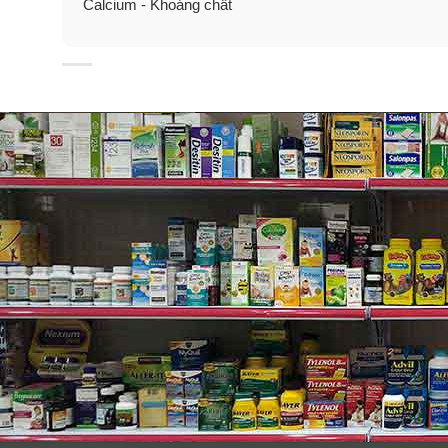
Calcium - Khoáng chất
Lợi ích từ viên uống bổ sung k
✓
Hỗ trợ người bệnh tiêu hoá, bệnh viêm ruột, thận m
✓
Tăng cường hệ miễn dịch cho cơ thể.
✓
Giúp tăng cường số lượng và sức khoẻ tinh trùng.