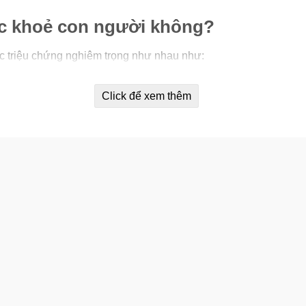
ức khoẻ con người không?
c triệu chứng nghiêm trọng như nhau như:
 loạn giấc ngủ, mệt mỏi…
Click để xem thêm
ển và bất lực.
ùng yếu kém.
ý nam.