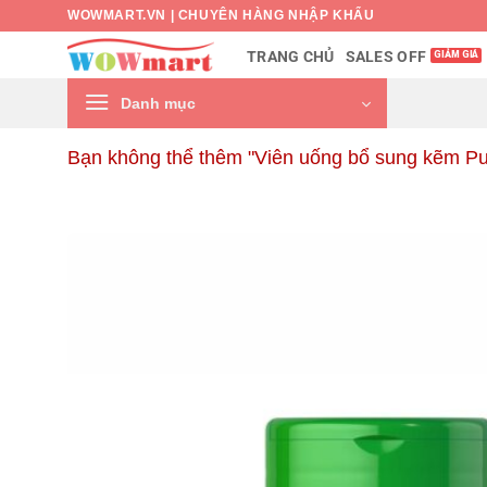
Bỏ
WOWMART.VN | CHUYÊN HÀNG NHẬP KHẨU
qua
SALES OFF
TRANG CHỦ
nội
dung
Danh mục
Bạn không thể thêm "Viên uống bổ sung kẽm Puri