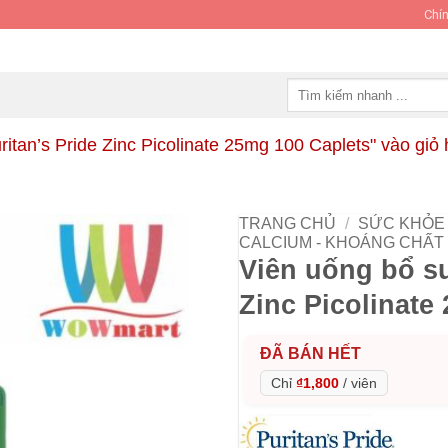
Chín
Tìm
kiếm:
tan’s Pride Zinc Picolinate 25mg 100 Caplets" vào giỏ
TRANG CHỦ
/
SỨC KHỎE 
CALCIUM - KHOÁNG CHẤT
Viên uống bổ su
Zinc Picolinate
ĐÃ BÁN HẾT
Chỉ
₫1,800
/
viên