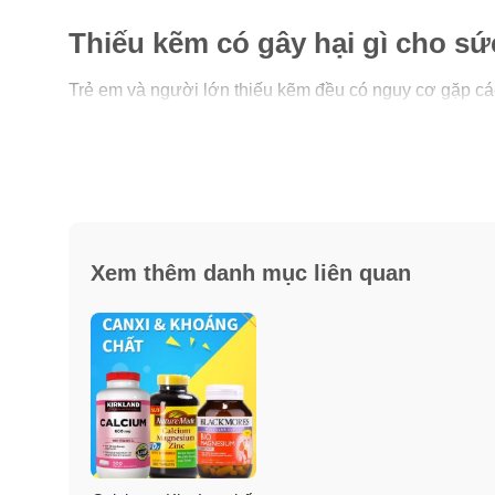
Thiếu kẽm có gây hại gì cho s
Trẻ em và người lớn thiếu kẽm đều có nguy cơ gặp cá
Biếng ăn, chậm phát triển, suy giảm miễn dịch, rối
Rụng tóc, tiêu chảy, cơ quan sinh dục chậm phát tri
Vết thương lâu lành, vị giác và thị giác kém dần.
Tinh thần và trí não kém minh mẫn.
Xem thêm danh mục liên quan
Nam giới thiếu kẽm số lượng và chất lượng tinh tr
Gây khó có con cho nam giới, giảm khả năng sinh l