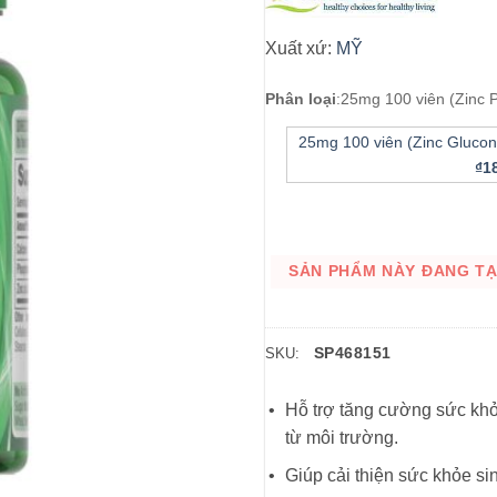
Xuất xứ:
MỸ
Phân loại
:
25mg 100 viên (Zinc P
25mg 100 viên (Zinc Glucon
₫1
SẢN PHẨM NÀY ĐANG TẠM
SP468151
SKU:
Hỗ trợ tăng cường sức khỏ
từ môi trường.
Giúp cải thiện sức khỏe si