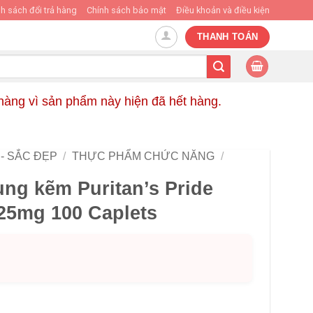
h sách đổi trả hàng
Chính sách bảo mật
Điều khoản và điều kiện
THANH TOÁN
 hàng vì sản phẩm này hiện đã hết hàng.
- SẮC ĐẸP
/
THỰC PHẨM CHỨC NĂNG
/
ng kẽm Puritan’s Pride
 25mg 100 Caplets