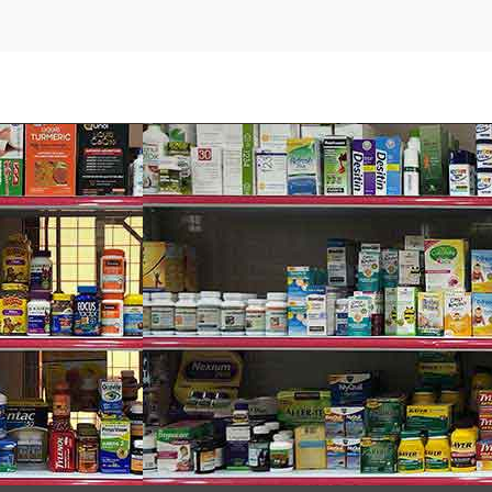
ẽm Puritan’s Pride Zinc Picolinate 2
ãn tính…