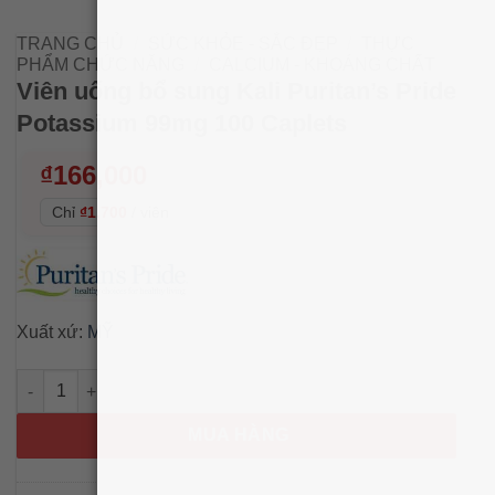
TRANG CHỦ
/
SỨC KHỎE - SẮC ĐẸP
/
THỰC
PHẨM CHỨC NĂNG
/
CALCIUM - KHOÁNG CHẤT
Viên uống bổ sung Kali Puritan’s Pride
Potassium 99mg 100 Caplets
₫
166,000
Chỉ
₫1,700
/
viên
Xuất xứ:
MỸ
Viên uống bổ sung Kali Puritan’s Pride Potassium 99mg 100 Ca
MUA HÀNG