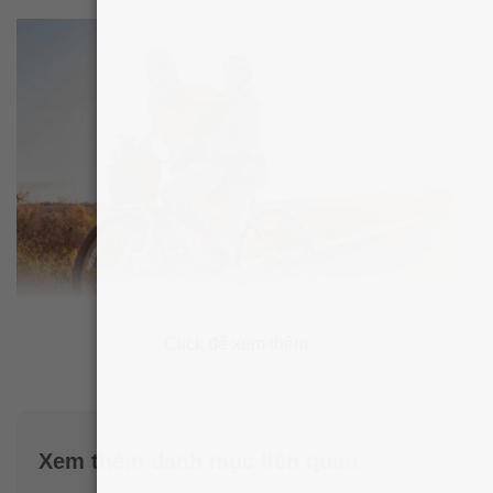
Click để xem thêm
Thành phần viên uống bổ sung Kali
Puritan’s Pride Potassium 99mg
Xem thêm danh mục liên quan