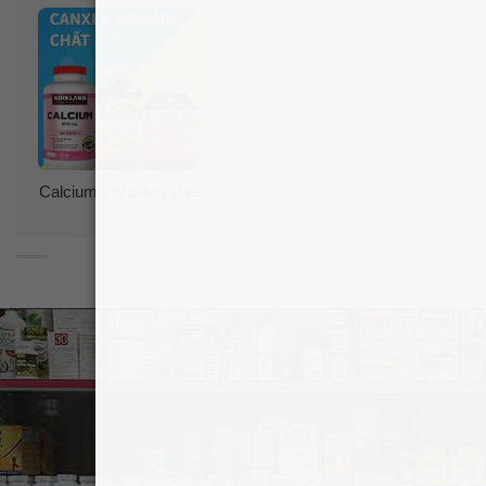
Calcium - Khoáng chất
Hướng dẫn sử dụng viên uống bổ sung
Kali Puritan’s Pride Potassium 99mg