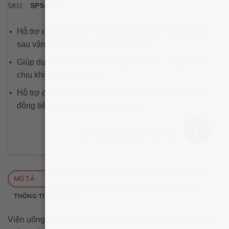
SP545666
SKU:
Hỗ trợ cân bằng điện giải, giúp phục hồi năng lượng
sau vận động hoặc khi thiếu hụt kali.
Giúp duy trì chức năng cơ bắp và hỗ trợ cảm giác dễ
chịu khi vận động mạnh.
Hỗ trợ điều hòa nhịp tim và góp phần cải thiện hoạt
động tiêu hóa, hấp thu dinh dưỡng.
Xem thêm trên FB
MÔ TẢ
THÔNG TIN BỔ SUNG
Viên uống bổ sung Kali Puritan’s Pride Potassium 99mg