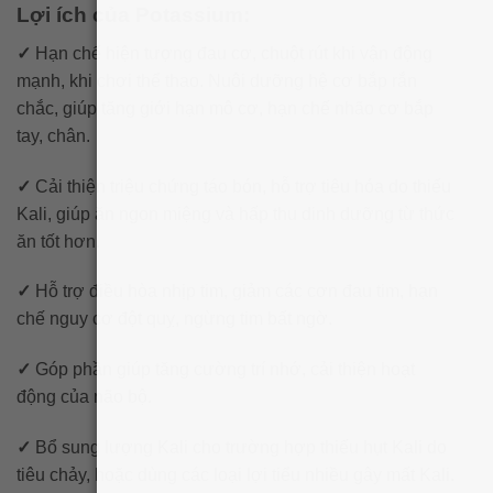
Lợi ích của Potassium:
✓
Hạn chế hiện tượng đau cơ, chuột rút khi vận động
mạnh, khi chơi thể thao. Nuôi dưỡng hệ cơ bắp rắn
chắc, giúp tăng giới hạn mô cơ, hạn chế nhão cơ bắp
tay, chân.
✓
Cải thiện triệu chứng táo bón, hỗ trợ tiêu hóa do thiếu
Kali, giúp ăn ngon miệng và hấp thu dinh dưỡng từ thức
ăn tốt hơn.
✓
Hỗ trợ điều hòa nhịp tim, giảm các cơn đau tim, hạn
chế nguy cơ đột quỵ, ngừng tim bất ngờ.
✓
Góp phần giúp tăng cường trí nhớ, cải thiện hoạt
động của não bộ.
✓
Bổ sung lượng Kali cho trường hợp thiếu hụt Kali do
tiêu chảy, hoặc dùng các loại lợi tiểu nhiều gây mất Kali.