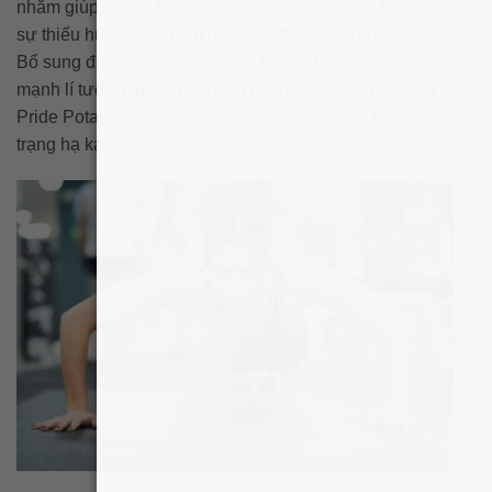
nhằm giúp cơ thể bạn cân bằng chất điện giải, bù đắp
sự thiếu hụt kali do hoạt động thể thao thường xuyên.
Bổ sung đủ Kali sẽ giúp cơ thể bạn đạt trạng thái khỏe
mạnh lí tưởng, phục hồi năng lượng. Ngoài ra Puritan’s
Pride Potassium còn ngăn ngừa và hỗ trợ cải thiện tình
trạng hạ kali huyết.