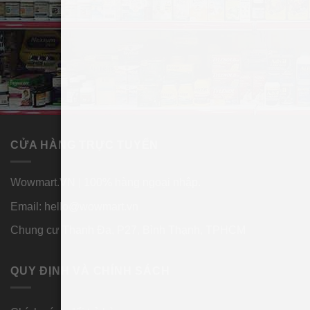
Người lớn từ 18 tuổi trở lên: Dùng 1 viên mỗi ngày.
Lưu ý: Sản phẩm này không phải là thuốc, không có tác
dụng thay thế thuốc chữa bệnh, hiệu quả sử dụng sản
phẩm tùy thuộc cơ địa của từng người. Vui lòng đọc kỹ
hướng dẫn in trên bao bì sản phẩm trước khi sử dụng.
CỬA HÀNG TRỰC TUYẾN
Wowmart.VN | 100% hàng ngoại nhập.
Email:
hello@wowmart.vn
Chung cư Thanh Đa, P27, Bình Thạnh, TPHCM
QUY ĐỊNH VÀ CHÍNH SÁCH