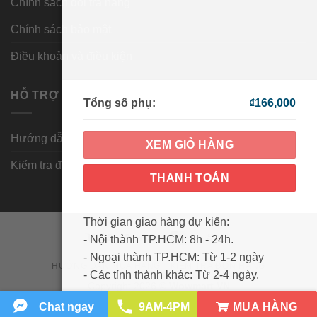
Chính sách đổi trả hàng
Chính sách bảo mật
Điều khoản và điều kiện
HỖ TRỢ KHÁCH HÀNG
Tổng số phụ:
₫
166,000
Hướng dẫn mua hàng
XEM GIỎ HÀNG
Kiểm tra đơn hàng
THANH TOÁN
Thời gian giao hàng dự kiến:
Visa
PayPal
MasterCard
Cash
- Nội thành TP.HCM: 8h - 24h.
On
- Ngoại thành TP.HCM: Từ 1-2 ngày
HƯỚNG DẪN MUA HÀNG
KIỂM TRA ĐƠN HÀNG
Delivery
- Các tỉnh thành khác: Từ 2-4 ngày.
Copyright 2026 ©
Wowmart VN
MUA HÀNG
Chat ngay
9AM-4PM