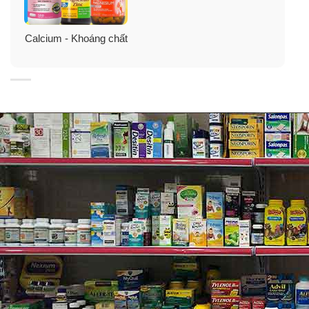
Calcium - Khoáng chất
Hướng dẫn sử dụng viên uống bổ sung
Kali Puritan’s Pride Potassium 99mg
Người lớn từ 18 tuổi trở lên: Dùng 1 viên mỗi ngày.
Lưu ý: Sản phẩm này không phải là thuốc, không có tác
dụng thay thế thuốc chữa bệnh, hiệu quả sử dụng sản
phẩm tùy thuộc cơ địa của từng người. Vui lòng đọc kỹ