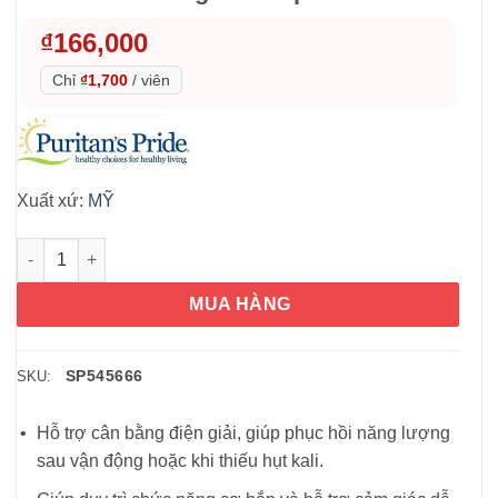
₫
166,000
Chỉ
₫1,700
/
viên
Xuất xứ:
MỸ
Viên uống bổ sung Kali Puritan’s Pride Potassium 99mg 100 Ca
MUA HÀNG
SP545666
SKU:
Hỗ trợ cân bằng điện giải, giúp phục hồi năng lượng
sau vận động hoặc khi thiếu hụt kali.