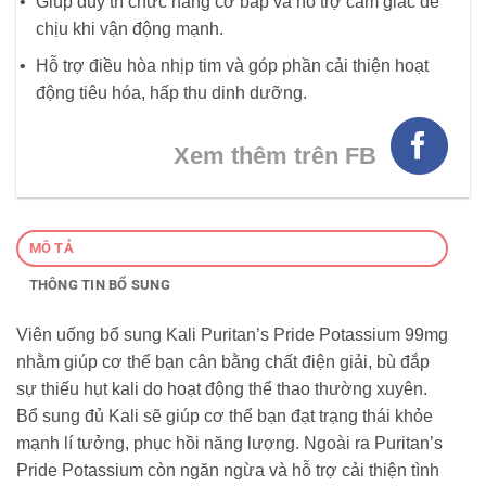
Giúp duy trì chức năng cơ bắp và hỗ trợ cảm giác dễ
chịu khi vận động mạnh.
Hỗ trợ điều hòa nhịp tim và góp phần cải thiện hoạt
động tiêu hóa, hấp thu dinh dưỡng.
Xem thêm trên FB
MÔ TẢ
THÔNG TIN BỔ SUNG
Viên uống bổ sung Kali Puritan’s Pride Potassium 99mg
nhằm giúp cơ thể bạn cân bằng chất điện giải, bù đắp
sự thiếu hụt kali do hoạt động thể thao thường xuyên.
Bổ sung đủ Kali sẽ giúp cơ thể bạn đạt trạng thái khỏe
mạnh lí tưởng, phục hồi năng lượng. Ngoài ra Puritan’s
Pride Potassium còn ngăn ngừa và hỗ trợ cải thiện tình