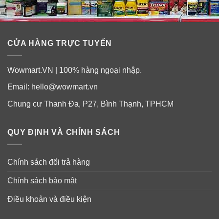
hướng dẫn in trên bao bì sản phẩm trước khi sử dụng.
CỬA HÀNG TRỰC TUYẾN
Wowmart.VN | 100% hàng ngoại nhập.
Email:
hello@wowmart.vn
Chung cư Thanh Đa, P27, Bình Thạnh, TPHCM
QUY ĐỊNH VÀ CHÍNH SÁCH
Chính sách đổi trả hàng
Chính sách bảo mật
Điều khoản và điều kiện