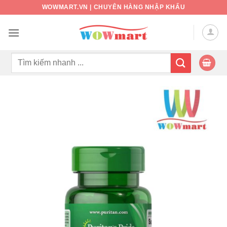
Bỏ
WOWMART.VN | CHUYÊN HÀNG NHẬP KHẨU
qua
nội
dung
Tìm
kiếm: