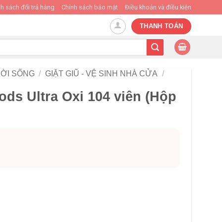
h sách đổi trả hàng
Chính sách bảo mật
Điều khoản và điều kiện
THANH TOÁN
ỜI SỐNG
/
GIẶT GIŨ - VỆ SINH NHÀ CỬA
/
Pods Ultra Oxi 104 viên (Hộp