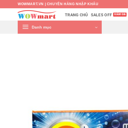
Bỏ
WOWMART.VN | CHUYÊN HÀNG NHẬP KHẨU
qua
SALES OFF
TRANG CHỦ
nội
dung
Danh mục