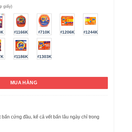
p giấy)
HÌNH THẬT
0K
₫1166K
₫710K
₫1206K
₫1244K
7K
₫1186K
₫1303K
104 viên (Hộp giấy 3.09kg) số lượng
MUA HÀNG
bẩn cứng đầu, kể cả vết bẩn lâu ngày chỉ trong