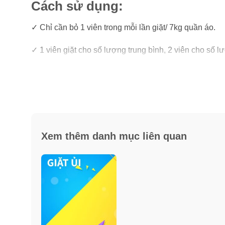
Cách sử dụng:
✓ Chỉ cần bỏ 1 viên trong mỗi lần giặt/ 7kg quần áo.
✓ 1 viên giặt cho số lượng trung bình, 2 viên cho số lư
✓ Bảo quản nơi khô ráo, thoáng mát, tránh ẩm và ánh 
✓ Tránh xa tầm tay trẻ em.
Xem thêm danh mục liên quan