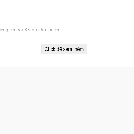
ợng lớn và 3 viên cho tải lớn.
nắng mặt trời.
Click để xem thêm