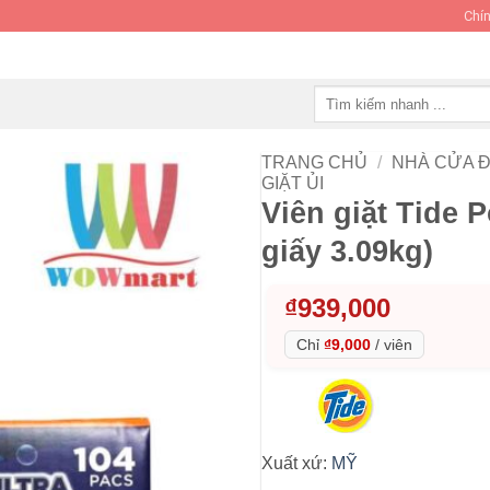
Chín
Tìm
kiếm:
TRANG CHỦ
/
NHÀ CỬA Đ
GIẶT ỦI
Viên giặt Tide 
giấy 3.09kg)
₫
939,000
Chỉ
₫9,000
/
viên
Xuất xứ:
MỸ