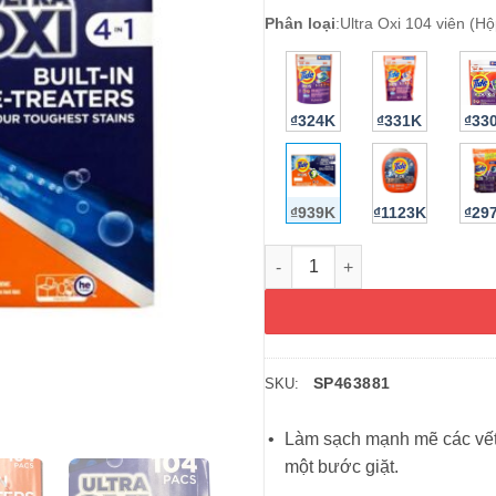
Phân loại
:
Ultra Oxi 104 viên (Hộ
₫324K
₫331K
₫33
₫939K
₫1123K
₫29
Viên giặt Tide Pods Ultra Oxi 
SP463881
SKU:
Làm sạch mạnh mẽ các vết 
một bước giặt.