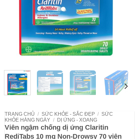
TRANG CHỦ
/
SỨC KHỎE - SẮC ĐẸP
/
SỨC
KHỎE HÀNG NGÀY
/
DỊ ỨNG - XOANG
Viên ngậm chống dị ứng Claritin
RediTabs 10 mg Non-Drowsy 70 viên