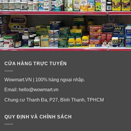
Claritin® giúp giảm các triệu chứng dị ứng do bên
ngoài tác động
Claritin® làm giảm các dị ứng theo mùa gây ra bởi sự
phản ứng thái quá của hệ thống miễn dịch đối với các
chất gây dị ứng được tìm thấy bên ngoài, giống như các
bào tử nấm mốc, và cây cỏ, cỏ và phấn hoa.
CỬA HÀNG TRỰC TUYẾN
Wowmart.VN | 100% hàng ngoại nhập.
Email:
hello@wowmart.vn
Chung cư Thanh Đa, P27, Bình Thạnh, TPHCM
QUY ĐỊNH VÀ CHÍNH SÁCH