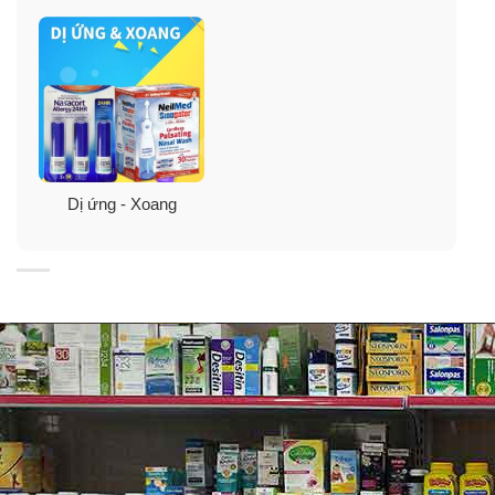
*Dị ứng từ phấn hoa, động vật, nấm mốc và bụi.
Dị ứng - Xoang