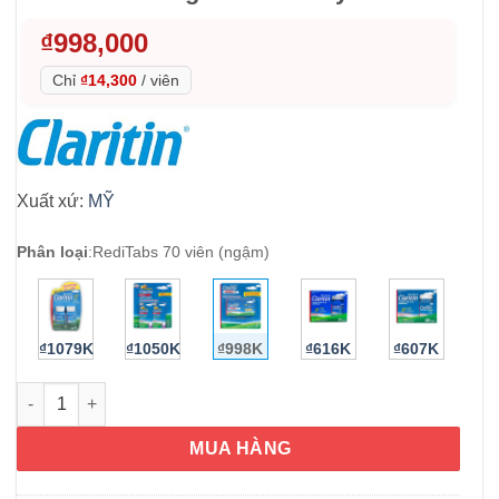
₫
998,000
Chỉ
₫14,300
/
viên
Xuất xứ:
MỸ
Phân loại
:
RediTabs 70 viên (ngậm)
₫1079K
₫1050K
₫998K
₫616K
₫607K
Viên ngậm chống dị ứng Claritin RediTabs 10 mg Non-Drowsy 7
MUA HÀNG