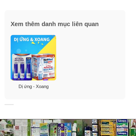
Xem thêm danh mục liên quan
Claritin® cung cấp cứu trợ bởi dị ứng theo mùa
ngoài trời
Claritin® làm giảm các dị ứng theo mùa do phản ứng
Dị ứng - Xoang
thái quá của hệ thống miễn dịch đối với các chất gây dị
ứng được tìm thấy bên ngoài, giống như các bào tử
nấm mốc, và cây, cỏ và phấn hoa cỏ dại.