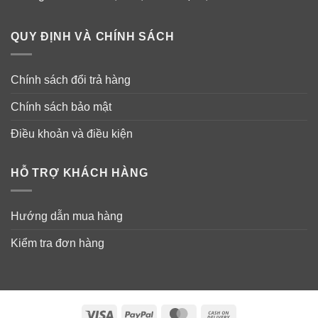
giảm dị ứng không gây buồn ngủ cho trẻ em từ 2 tuổi trở
lên. Một liều trẻ em Children’s Claritin® giúp
giảm hắt
QUY ĐỊNH VÀ CHÍNH SÁCH
hơi
,
sổ mũi
,
ngứa
,
chảy nước mắt
và
ngứa mũi
hoặc
cổ họng
trong 24 giờ.
Chính sách đổi trả hàng
†Bayer HealthCare Study 18617, June 2016.
Chính sách bảo mật
Điều khoản và điều kiện
HỖ TRỢ KHÁCH HÀNG
Hướng dẫn mua hàng
Kiểm tra đơn hàng
Visa
PayPal
MasterCard
Cash