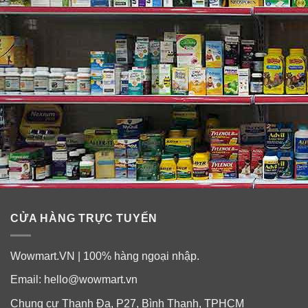
CỬA HÀNG TRỰC TUYẾN
Wowmart.VN | 100% hàng ngoại nhập.
Siro chống dị ứng cho bé Children’s
Claritin® Allergy, 24 Hour có tốt không?
Email:
hello@wowmart.vn
Siro chống dị ứng cho trẻ em Children’s Claritin® giúp
Chung cư Thanh Đa, P27, Bình Thạnh, TPHCM