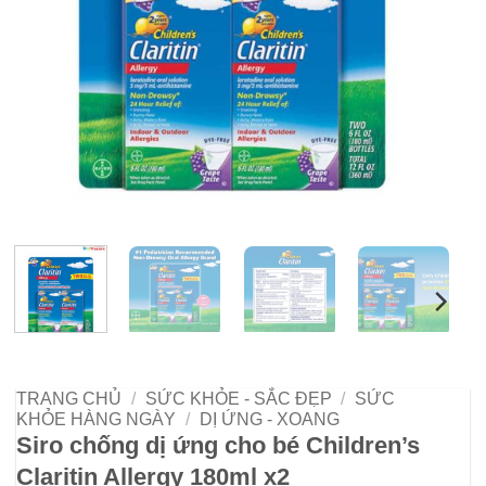
TRANG CHỦ
/
SỨC KHỎE - SẮC ĐẸP
/
SỨC
KHỎE HÀNG NGÀY
/
DỊ ỨNG - XOANG
Siro chống dị ứng cho bé Children’s
Claritin Allergy 180ml x2