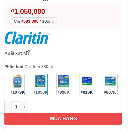
₫
1,050,000
Chỉ
₫583,300
/
100ml
Xuất xứ:
MỸ
Phân loại
:
Children 360ml
₫1079K
₫1050K
₫998K
₫616K
₫607K
Siro chống dị ứng cho bé Children's Claritin Allergy 180ml x2 
MUA HÀNG