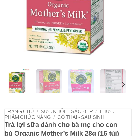
TRANG CHỦ
/
SỨC KHỎE - SẮC ĐẸP
/
THỰC
PHẨM CHỨC NĂNG
/
CÓ THAI - SAU SINH
Trà lợi sữa dành cho bà mẹ cho con
bú Organic Mother’s Milk 28g (16 túi)