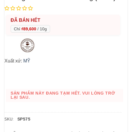
ĐÃ BÁN HẾT
Chỉ
₫89,600
/
10g
Xuất xứ:
MỸ
SẢN PHẨM NÀY ĐANG TẠM HẾT. VUI LÒNG TRỞ
LẠI SAU.
SP575
SKU: