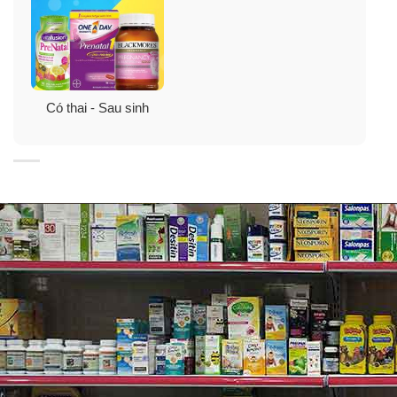
Đối tượng sử dụng trà lợi sữa của Mỹ
Organic Mother’s Milk:
Có thai - Sau sinh
Organic Mother’s Milk dành cho các bà mẹ nuôi con
bằng sữa mẹ.
Phù hợp với các mẹ muốn giảm cân.
Quy cách
: 16 túi/ hộp trà lợi sữa Mother’s Milk 28g của
Mỹ.