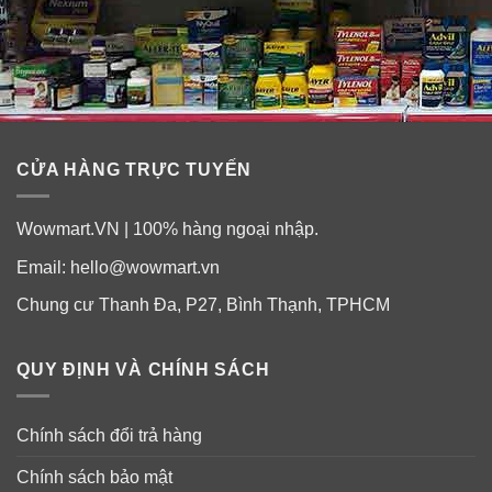
CỬA HÀNG TRỰC TUYẾN
Wowmart.VN | 100% hàng ngoại nhập.
Email:
hello@wowmart.vn
Chung cư Thanh Đa, P27, Bình Thạnh, TPHCM
QUY ĐỊNH VÀ CHÍNH SÁCH
Thành phần trà lợi sữa dành cho bà mẹ
cho con bú Organic Mother’s Milk 28g
Chính sách đổi trả hàng
Thành phần
: Hạt cây thì là, hạt anit (họ hoa tán), hạt rau
mùi, lá bạc hà, lá sả, lá cỏ roi ngựa, rễ cây althea, cây
Chính sách bảo mật