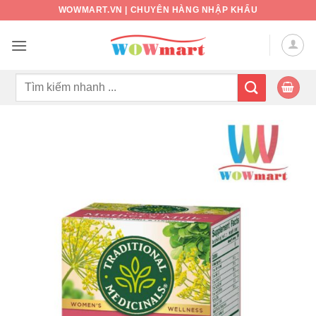
Bỏ
WOWMART.VN | CHUYÊN HÀNG NHẬP KHẨU
qua
nội
dung
Tìm
kiếm: