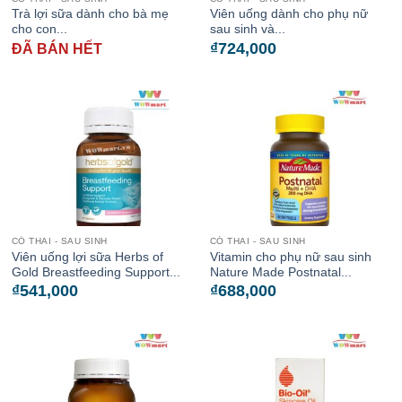
Trà lợi sữa dành cho bà mẹ
Viên uống dành cho phụ nữ
cho con...
sau sinh và...
₫
724,000
ĐÃ BÁN HẾT
CÓ THAI - SAU SINH
CÓ THAI - SAU SINH
Viên uống lợi sữa Herbs of
Vitamin cho phụ nữ sau sinh
Gold Breastfeeding Support...
Nature Made Postnatal...
₫
541,000
₫
688,000