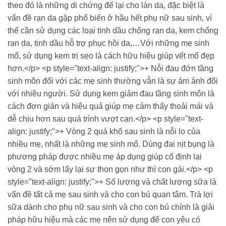
theo đó là những di chứng để lại cho làn da, đặc biệt là
vấn đề rạn da gặp phổ biến ở hầu hết phụ nữ sau sinh, vì
thế cần sử dụng các loại tinh dầu chống rạn da, kem chống
rạn da, tinh dầu hỗ trợ phục hồi da,…Với những mẹ sinh
mổ, sử dụng kem trị sẹo là cách hữu hiệu giúp vết mổ đẹp
hơn.</p> <p style="text-align: justify;">+ Nỗi đau đớn tầng
sinh môn đối với các mẹ sinh thường vẫn là sự ám ảnh đối
với nhiều người. Sử dụng kem giảm đau tầng sinh môn là
cách đơn giản và hiệu quả giúp mẹ cảm thấy thoải mái và
dễ chịu hơn sau quá trình vượt cạn.</p> <p style="text-
align: justify;">+ Vòng 2 quá khổ sau sinh là nỗi lo của
nhiều mẹ, nhất là những mẹ sinh mổ. Dùng đai nịt bụng là
phương pháp được nhiều mẹ áp dụng giúp cố định lại
vòng 2 và sớm lấy lại sự thon gọn như thì con gái.</p> <p
style="text-align: justify;">+ Số lượng và chất lượng sữa là
vấn đề tất cả mẹ sau sinh và cho con bú quan tâm. Trà lợi
sữa dành cho phụ nữ sau sinh và cho con bú chính là giải
pháp hữu hiệu mà các mẹ nên sử dụng để con yêu có