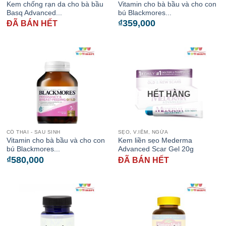
Kem chống rạn da cho bà bầu
Vitamin cho bà bầu và cho con
Basq Advanced...
bú Blackmores...
₫
359,000
ĐÃ BÁN HẾT
HẾT HÀNG
CÓ THAI - SAU SINH
SẸO, V.IÊM, NGỨA
Vitamin cho bà bầu và cho con
Kem liền sẹo Mederma
bú Blackmores...
Advanced Scar Gel 20g
₫
580,000
ĐÃ BÁN HẾT