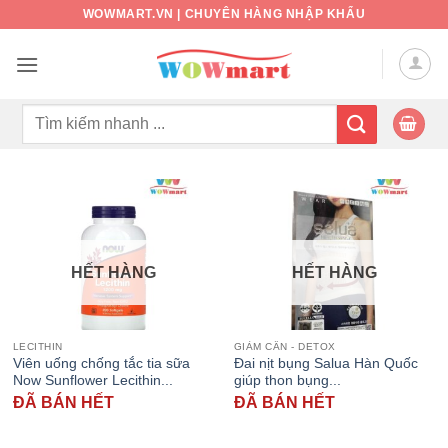
Bỏ
WOWMART.VN | CHUYÊN HÀNG NHẬP KHẨU
qua
nội
dung
Tìm
kiếm:
HẾT HÀNG
HẾT HÀNG
LECITHIN
GIẢM CÂN - DETOX
Viên uống chống tắc tia sữa
Đai nịt bụng Salua Hàn Quốc
Now Sunflower Lecithin...
giúp thon bụng...
ĐÃ BÁN HẾT
ĐÃ BÁN HẾT