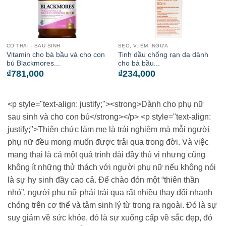
CÓ THAI - SAU SINH
SẸO, V.IÊM, NGỨA
Vitamin cho bà bầu và cho con
Tinh dầu chống rạn da dành
bú Blackmores...
cho bà bầu...
₫
781,000
₫
234,000
<p style="text-align: justify;"><strong>Dành cho phụ nữ
sau sinh và cho con bú</strong></p> <p style="text-align:
justify;">Thiên chức làm mẹ là trải nghiệm mà mỗi người
phụ nữ đều mong muốn được trải qua trong đời. Và việc
mang thai là cả một quá trình dài đầy thú vị nhưng cũng
không ít những thử thách với người phụ nữ nếu không nói
là sự hy sinh đầy cao cả. Để chào đón một “thiên thần
nhỏ”, người phụ nữ phải trải qua rất nhiều thay đổi nhanh
chóng trên cơ thể và tâm sinh lý từ trong ra ngoài. Đó là sự
suy giảm về sức khỏe, đó là sự xuống cấp về sắc đẹp, đó