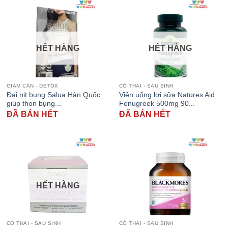
HẾT HÀNG
HẾT HÀNG
GIẢM CÂN - DETOX
CÓ THAI - SAU SINH
Đai nịt bụng Salua Hàn Quốc
Viên uống lợi sữa Natures Aid
giúp thon bụng...
Fenugreek 500mg 90...
ĐÃ BÁN HẾT
ĐÃ BÁN HẾT
HẾT HÀNG
CÓ THAI - SAU SINH
CÓ THAI - SAU SINH