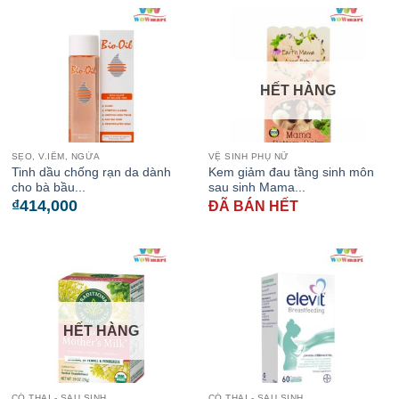
HẾT HÀNG
SẸO, V.IÊM, NGỨA
VỆ SINH PHỤ NỮ
Tinh dầu chống rạn da dành
Kem giảm đau tầng sinh môn
cho bà bầu...
sau sinh Mama...
₫
414,000
ĐÃ BÁN HẾT
HẾT HÀNG
CÓ THAI - SAU SINH
CÓ THAI - SAU SINH