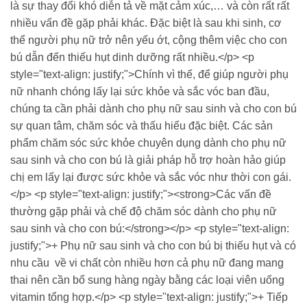
là sự thay đổi khó diễn tả về mặt cảm xúc,… và còn rất rất
nhiều vấn đề gặp phải khác. Đặc biệt là sau khi sinh, cơ
thể người phụ nữ trở nên yếu ớt, cộng thêm việc cho con
bú dẫn đến thiếu hụt dinh dưỡng rất nhiều.</p> <p
style="text-align: justify;">Chính vì thế, để giúp người phụ
nữ nhanh chóng lấy lại sức khỏe và sắc vóc ban đầu,
chúng ta cần phải dành cho phụ nữ sau sinh và cho con bú
sự quan tâm, chăm sóc và thấu hiểu đặc biệt. Các sản
phẩm chăm sóc sức khỏe chuyên dụng dành cho phụ nữ
sau sinh và cho con bú là giải pháp hỗ trợ hoàn hảo giúp
chị em lấy lại được sức khỏe và sắc vóc như thời con gái.
</p> <p style="text-align: justify;"><strong>Các vấn đề
thường gặp phải và chế độ chăm sóc dành cho phụ nữ
sau sinh và cho con bú:</strong></p> <p style="text-align:
justify;">+ Phụ nữ sau sinh và cho con bú bị thiếu hụt và có
nhu cầu về vi chất còn nhiều hơn cả phụ nữ đang mang
thai nên cần bổ sung hàng ngày bằng các loại viên uống
vitamin tổng hợp.</p> <p style="text-align: justify;">+ Tiếp