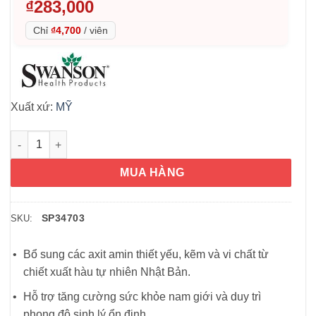
₫
283,000
Chỉ
₫4,700
/
viên
Xuất xứ:
MỸ
Tinh chất hào (hàu) Swanson Kyoto Japanese Oyster Extract 6
MUA HÀNG
SP34703
SKU:
Bổ sung các axit amin thiết yếu, kẽm và vi chất từ
chiết xuất hàu tự nhiên Nhật Bản.
Hỗ trợ tăng cường sức khỏe nam giới và duy trì
phong độ sinh lý ổn định.