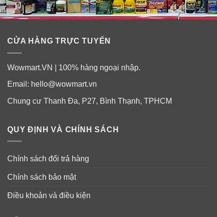
CỬA HÀNG TRỰC TUYẾN
Hướng dẫn sử dụng viên uống tinh chất
hào biển Swanson Kyoto Brand Japanese
Wowmart.VN | 100% hàng ngoại nhập.
Oyster Extract
Email:
hello@wowmart.vn
Nam giới từ 18 tuổi trở lên
: Dùng
1 viên
mỗi ngày như
một chế độ bổ sung dinh dưỡng.
Chung cư Thanh Đa, P27, Bình Thạnh, TPHCM
QUY ĐỊNH VÀ CHÍNH SÁCH
Chính sách đổi trả hàng
Chính sách bảo mật
Điều khoản và điều kiện