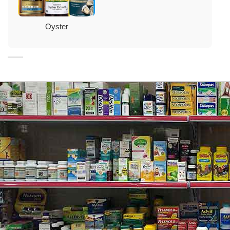
Thành phần
: Oyster Extract 500 mg.
Oyster
Thành phần khá
c: Maltodextrin, gelatin, may contain
one or more of the following: microcrystalline cellulose
(plant fiber), magnesium stearate, silica.