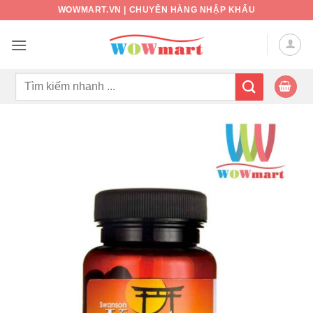
Bỏ
WOWMART.VN | CHUYÊN HÀNG NHẬP KHẨU
qua
nội
dung
Tìm
kiếm: