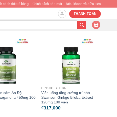
h sách đổi trả hàng
Chính sách bảo mật
Điều khoản và điều kiện
THANH TOÁN
GINKGO BILOBA
ân sâm Ấn Độ
Viên uống tăng cường trí nhớ
wagandha 450mg 100
Swanson Ginkgo Biloba Extract
120mg 100 viên
₫
317,000