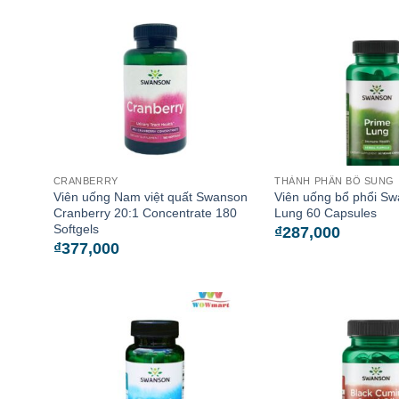
CRANBERRY
THÀNH PHẦN BỔ SUNG
Viên uống Nam việt quất Swanson
Viên uống bổ phổi S
Cranberry 20:1 Concentrate 180
Lung 60 Capsules
Softgels
₫
287,000
₫
377,000