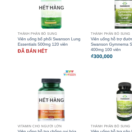
HẾT HÀNG
THÀNH PHẦN BỔ SUNG
THÀNH PHẦN BỔ SUNG
Viên uống bổ phổi Swanson Lung
Viên uống hỗ trợ đườ
Essentials 500mg 120 viên
Swanson Gymnema Sy
400mg 100 viên
ĐÃ BÁN HẾT
₫
300,000
HẾT HÀNG
VITAMIN CHO NGƯỜI LỚN
THÀNH PHẦN BỔ SUNG
Viên uống hỗ trợ chống oxi hóa
Viên uống hỗ trợ não 