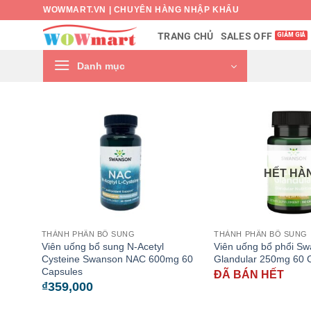
Bỏ
WOWMART.VN | CHUYÊN HÀNG NHẬP KHẨU
qua
SALES OFF
TRANG CHỦ
nội
dung
Danh mục
HẾT HÀ
THÀNH PHẦN BỔ SUNG
THÀNH PHẦN BỔ SUNG
Viên uống bổ sung N-Acetyl
Viên uống bổ phổi S
Cysteine Swanson NAC 600mg 60
Glandular 250mg 60 
Capsules
ĐÃ BÁN HẾT
₫
359,000