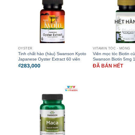
HẾT HÀ
OYSTER
VITAMIN TÓC - MÓNG
Tinh chất hào (hàu) Swanson Kyoto
Viên mọc tóc Biotin c
Japanese Oyster Extract 60 viên
Swanson Biotin 5mg 1
₫
283,000
ĐÃ BÁN HẾT