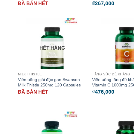
₫
267,000
ĐÃ BÁN HẾT
HẾT HÀNG
MILK THISTLE
TĂNG SỨC ĐỀ KHÁNG
Viên uống giải độc gan Swanson
Viên uống tăng đề k
Milk Thistle 250mg 120 Capsules
Vitamin C 1000mg 25
₫
476,000
ĐÃ BÁN HẾT