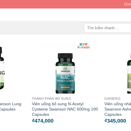
Chín
Tìm
kiếm:
NG
THÀNH PHẦN BỔ SUNG
GINSENG
wanson Lung
Viên uống bổ sung N-Acetyl
Viên uống nh
Capsules
Cysteine Swanson NAC 600mg 100
Swanson Ash
Capsules
Capsules
₫
474,000
₫
345,000