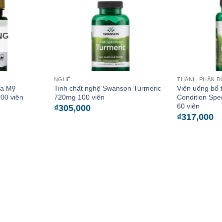
NG
NGHỆ
THÀNH PHẦN B
ủa Mỹ
Tinh chất nghệ Swanson Turmeric
Viên uống bổ
00 viên
720mg 100 viên
Condition Spec
60 viên
₫
305,000
₫
317,000