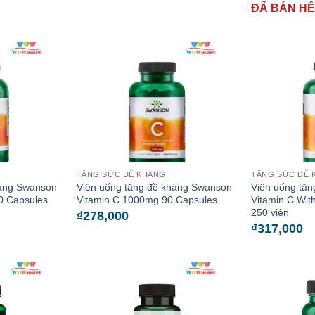
ĐÃ BÁN H
TĂNG SỨC ĐỀ KHÁNG
TĂNG SỨC ĐỀ 
háng Swanson
Viên uống tăng đề kháng Swanson
Viên uống tă
0 Capsules
Vitamin C 1000mg 90 Capsules
Vitamin C Wi
250 viên
₫
278,000
₫
317,000