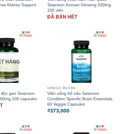
anse Kidney Support
Swanson Korean Ginseng 500mg
100 viên
ĐÃ BÁN HẾT
ẾT HÀNG
GINKGO BILOBA
i độc gan Swanson
Viên uống bổ não Swanson
1000mg 100 capsules
Condition Specific Brain Essentials
60 Veggie Capsules
ẾT
₫
373,000