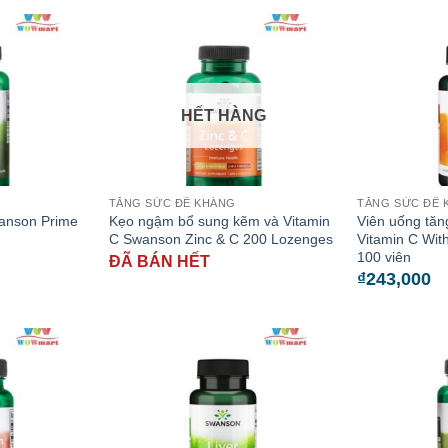
HẾT HÀNG
TĂNG SỨC ĐỀ KHÁNG
TĂNG SỨC ĐỀ 
wanson Prime
Kẹo ngậm bổ sung kẽm và Vitamin
Viên uống tă
C Swanson Zinc & C 200 Lozenges
Vitamin C Wi
100 viên
ĐÃ BÁN HẾT
₫
243,000