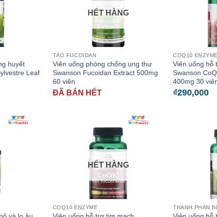
HẾT HÀNG
TẢO FUCOIDAN
COQ10 ENZYM
ng huyết
Viên uống phòng chống ung thư
Viên uống hỗ 
lvestre Leaf
Swanson Fucoidan Extract 500mg
Swanson CoQ10
60 viên
400mg 30 viê
₫
290,000
ĐÃ BÁN HẾT
HẾT HÀNG
COQ10 ENZYME
THÀNH PHẦN B
bộ và lo âu
Viên uống hỗ trợ tim mạch
Viên uống hỗ 