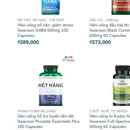
HỖ TRỢ TRÍ NÃO - TRÍ NHỚ
DẦU CÁ - OMEGA
Viên uống bổ não, giảm stress
Viên uống dầu hạt thì
Swanson GABA 500mg 100
Swanson Black Cumin
Capsules
500mg 60 Capsules
₫
289,000
₫
273,000
HẾT HÀNG
THÀNH PHẦN BỔ SUNG
CHIẾT XUẤT TỰ NHIÊN
Viên uống hỗ trợ tuyến tiền liệt
Viên uống từ Kudzu hỗ
Swanson Prostate Essentials Plus
Swanson Full Spectr
180 Capsules
500mg 60 Capsules