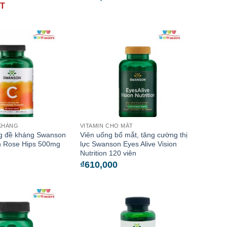
ẾT
KHÁNG
VITAMIN CHO MẮT
ng đề kháng Swanson
Viên uống bổ mắt, tăng cường thị
th Rose Hips 500mg
lực Swanson Eyes Alive Vision
Nutrition 120 viên
₫
610,000