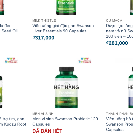
MILK THISTLE
CỦ MACA
 là đen
Viên uống giải độc gan Swanson
Dược lực tăng
 Seed Oil
Liver Essentials 90 Capsules
nam và nữ S
100 viên – 10
₫
317,000
₫
281,000
HẾT HÀNG
H
MEN VI SINH
THÀNH PHẦN B
 trợ tim, gan
Men vi sinh Swanson Probiotic 120
Viên uống hỗ t
um Kudzu Root
Capsules
Swanson Prost
Capsules
ĐÃ BÁN HẾT