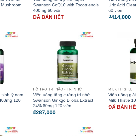
e Mushroom
Swanson CoQ10 with Tocotrienols
Uric Acid Cle
400mg 60 viên
60 viên
₫
414,000
ĐÃ BÁN HẾT
H
HỖ TRỢ TRÍ NÃO - TRÍ NHỚ
MILK THISTLE
 sinh lý nam
Viên uống tăng cường trí nhớ
Viên uống giả
 400mg 120
Swanson Ginkgo Biloba Extract
Milk Thistle 
24% 60mg 120 viên
ĐÃ BÁN H
₫
287,000