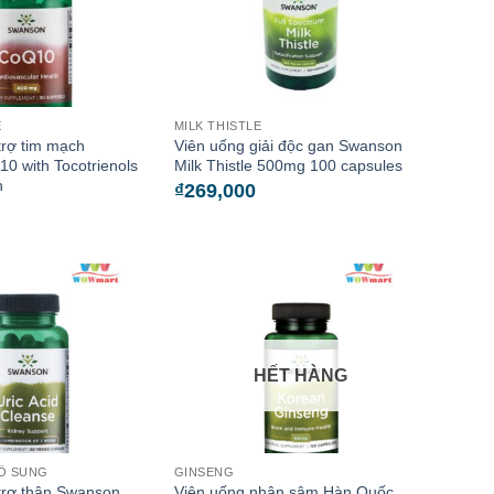
E
MILK THISTLE
trợ tim mạch
Viên uống giải độc gan Swanson
 with Tocotrienols
Milk Thistle 500mg 100 capsules
n
₫
269,000
HẾT HÀNG
Ổ SUNG
GINSENG
trợ thận Swanson
Viên uống nhân sâm Hàn Quốc