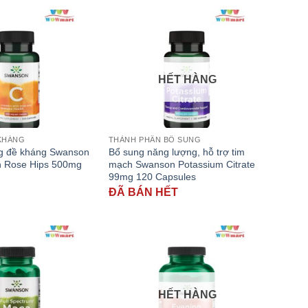
HẾT HÀNG
KHÁNG
THÀNH PHẦN BỔ SUNG
ng đề kháng Swanson
Bổ sung năng lượng, hỗ trợ tim
th Rose Hips 500mg
mạch Swanson Potassium Citrate
99mg 120 Capsules
ĐÃ BÁN HẾT
HẾT HÀNG