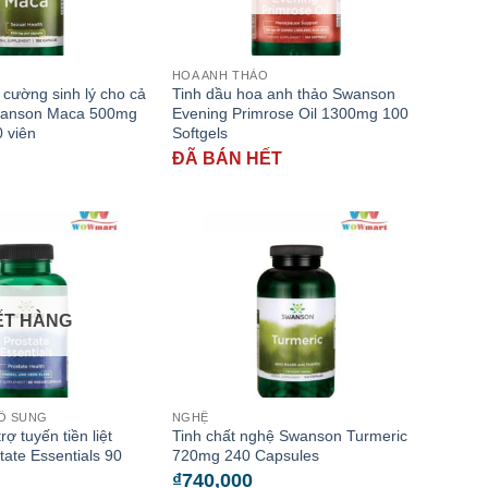
HOA ANH THẢO
 cường sinh lý cho cả
Tinh dầu hoa anh thảo Swanson
wanson Maca 500mg
Evening Primrose Oil 1300mg 100
0 viên
Softgels
ĐÃ BÁN HẾT
ẾT HÀNG
Ổ SUNG
NGHỆ
rợ tuyến tiền liệt
Tinh chất nghệ Swanson Turmeric
ate Essentials 90
720mg 240 Capsules
₫
740,000