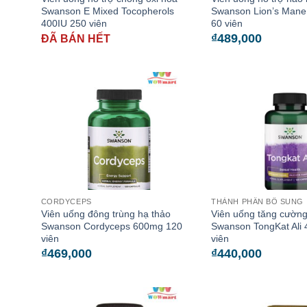
Swanson E Mixed Tocopherols
Swanson Lion’s Man
400IU 250 viên
60 viên
₫
489,000
ĐÃ BÁN HẾT
CORDYCEPS
THÀNH PHẦN BỔ SUNG
Viên uống đông trùng hạ thảo
Viên uống tăng cường
Swanson Cordyceps 600mg 120
Swanson TongKat Ali
viên
viên
₫
469,000
₫
440,000