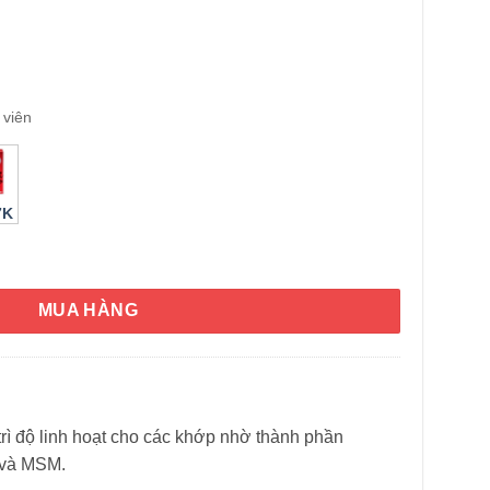
viên
7K
 Advanced Glucosamine Chondroitin MSM 120 viên số lượng
MUA HÀNG
rì độ linh hoạt cho các khớp nhờ thành phần
 và MSM.
HÌNH THẬT