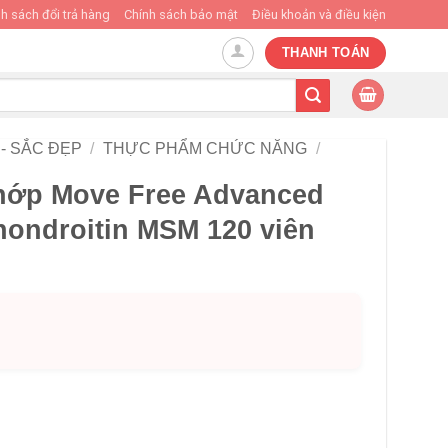
h sách đổi trả hàng
Chính sách bảo mật
Điều khoản và điều kiện
THANH TOÁN
- SẮC ĐẸP
/
THỰC PHẨM CHỨC NĂNG
/
hớp Move Free Advanced
ondroitin MSM 120 viên