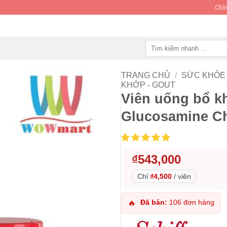
Chín
Tìm
kiếm:
TRANG CHỦ
/
SỨC KHỎE 
KHỚP - GOUT
Viên uống bổ k
Glucosamine Ch
₫
543,000
Chỉ
₫4,500
/
viên
Đã bán:
106 đơn hàng
🔥