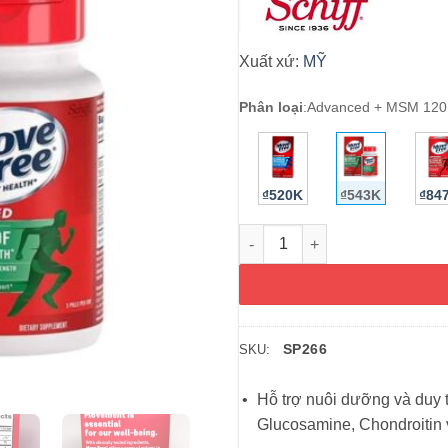
Xuất xứ:
MỸ
Phân loại
:
Advanced + MSM 120 
₫520K
₫543K
₫84
Viên uống bổ khớp Move Free
SP266
SKU:
Hỗ trợ nuôi dưỡng và duy t
Glucosamine, Chondroitin