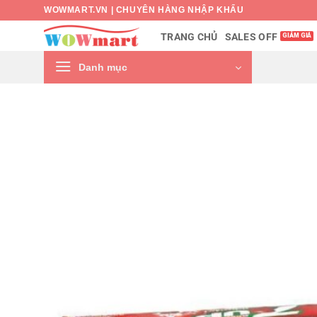
Bỏ
WOWMART.VN | CHUYÊN HÀNG NHẬP KHẨU
qua
SALES OFF
TRANG CHỦ
nội
dung
Danh mục