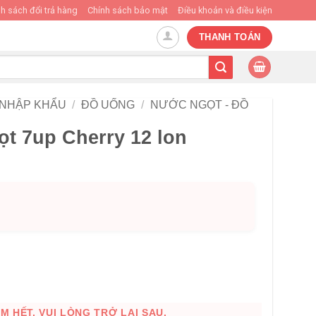
h sách đổi trả hàng
Chính sách bảo mật
Điều khoản và điều kiện
THANH TOÁN
 NHẬP KHẨU
/
ĐỒ UỐNG
/
NƯỚC NGỌT - ĐỒ
t 7up Cherry 12 lon
 HẾT. VUI LÒNG TRỞ LẠI SAU.