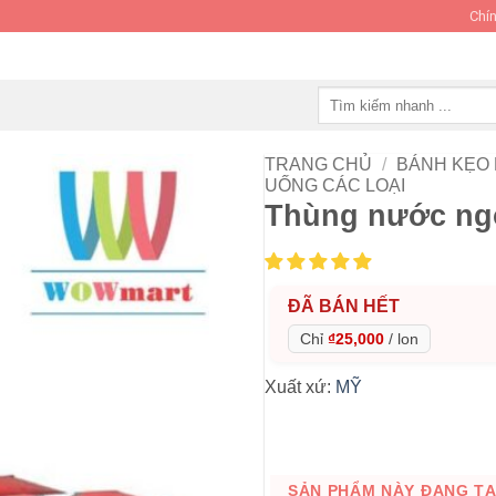
Chín
Tìm
kiếm:
TRANG CHỦ
/
BÁNH KẸO
UỐNG CÁC LOẠI
Thùng nước ngọ
ĐÃ BÁN HẾT
Chỉ
₫25,000
/
lon
Xuất xứ:
MỸ
SẢN PHẨM NÀY ĐANG TẠM