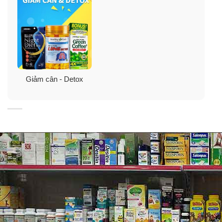
Giai đoạn 1
:
Thải độc gan
với 10 ống Arkofluides® Détoxifiant
Hépatique.
Trong đó mỗi ống đều có chứa
cây kế sữa
(chardon-
marie) với hoạt chất silymarin giúp tăng cường chức
Giảm cân - Detox
năng đào thải độc tố của gan. Đồng thời nó giúp ổn định
màng tế bào, ngăn chặn sự xâm nhập của các chất độc
hại gây ra các bệnh về gan như viêm gan, xơ gan…
Chiết xuất từ lá hương thảo
( Rosmarinus officinalis)
giúp tăng cường chức năng gan và đường mật.
Arkofluides Détoxifiant Hépatique còn được chiết xuất
từ
cây kim tiền thảo
(Desmodium adscendens). Nó
được chọn lựa khắt khe để giữ lại nhiều hoạt chất
flavonoid giúp chống oxy hóa, lợi tiểu đồng thời bảo vệ
tế bào gan khỏi nguy cơ mắc các bệnh viêm gan và ung
thư gan.