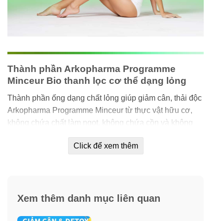
Thành phần Arkopharma Programme
Minceur Bio thanh lọc cơ thể dạng lỏng
Thành phần ống dạng chất lỏng giúp giảm cân, thải độc
Arkopharma Programme Minceur từ thực vật hữu cơ,
không chứa chất làm ngọt, không chứa cồn và không
chất bảo quản.
Click để xem thêm
Arkopharma Programme Detox Triple Action là thực
phẩm bổ sung dạng lỏng được đóng gói thành các ống
riêng biệt. Mỗi hộp gồm 30 ống chia thành 3 giai đoạn
riêng biệt cho một liệu trình detox cơ thể hoàn chỉnh.
Xem thêm danh mục liên quan
Bao gồm: