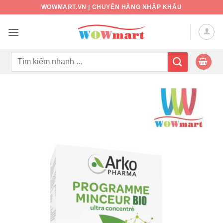
Bỏ
WOWMART.VN | CHUYÊN HÀNG NHẬP KHẨU
qua
nội
dung
Tìm
kiếm: