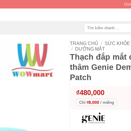
Chín
Tìm
kiếm:
TRANG CHỦ
/
SỨC KHỎE 
/
DƯỠNG MẮT
Thạch đắp mắt 
thâm Genie Dem
Patch
₫
480,000
Chỉ
₫8,000
/
miếng