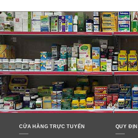
Thành phần thạch đắp mắt chốn
Tinh chất Collagen
: Đây là thành phần chiếm tỉ lệ l
hơn.
Rong biển
: Trong rong biển chứa nhiều Vitamin như 
cũng như đào thải chất độc.
Vitamin A
giúp cho đôi mắt sáng thêm khỏe mạnh.
Vi
C, lượng hắc tố da melanin sẽ được ổn định giúp cho
CỬA HÀNG TRỰC TUYẾN
QUY ĐỊN
Vitamin E
: có tác dụng chống lão hóa, trị thâm, làm t