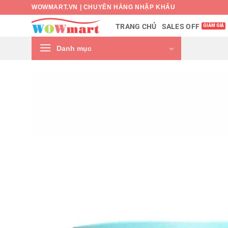
Bỏ
WOWMART.VN | CHUYÊN HÀNG NHẬP KHẨU
qua
SALES OFF
TRANG CHỦ
nội
dung
Danh mục