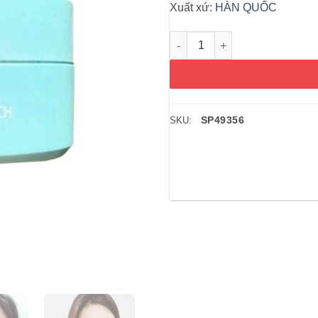
Xuất xứ:
HÀN QUỐC
Thạch đắp mắt chống nhăn gi
SP49356
SKU: