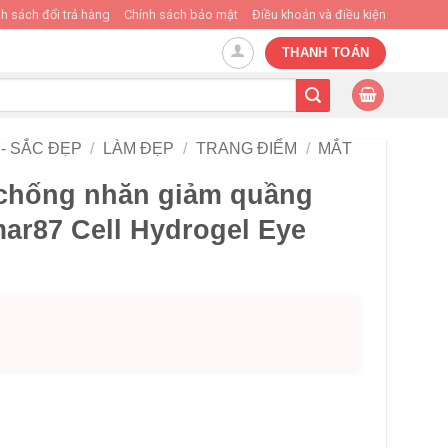
h sách đổi trả hàng
Chính sách bảo mật
Điều khoản và điều kiện
THANH TOÁN
- SẮC ĐẸP
/
LÀM ĐẸP
/
TRANG ĐIỂM
/
MẮT
chống nhăn giảm quầng
ar87 Cell Hydrogel Eye