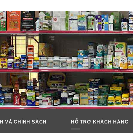
g nhăn trị quầng thâm Genie Demar
ớn trong mặt nạ trị Genie đắp mắt. Collagen giúp cho vùng da qu
Vitamin A, Vitamin B, Vitamin C, Vitamin E… Đây đều là những c
tamin B
giúp cho việc đào thải chất độc khỏi da được tốt hơn, 
 da sáng hơn, đều màu hơn.
H VÀ CHÍNH SÁCH
HỖ TRỢ KHÁCH HÀNG
rắng da, dưỡng ẩm cho da, bảo vệ và phục hồi da.