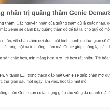
 nhăn trị quầng thâm Genie Demar8
ầng thâm
. Các nguyên nhân của quầng thâm dù là khác nhau, 
m mắt Genie sẽ đánh bay quầng thâm đó để trả lại cho quý cô 
 nhăn, vết chân chim nơi đuôi mắt hình thành do thời gian sẽ
có trong mặt nạ trị quầng thâm mắt Genie giúp chống lại các d
n săn chắc hơn, mịn màng hơn, tươi trẻ hơn rất nhiều. Trẻ hóa
en, Vitamin E… trong thạch đắp mắt Genie sẽ giúp phần mỡ dưới
c thư giãn sau một ngày làm việc, học tập mệt mỏi.
hống nhăn Genie còn có tác dụng giúp cho vùng da quanh mắt đư