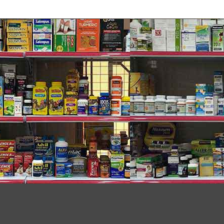
87 Cell Hydrogel Eye Patch
anh mắt đàn hồi tốt hơn, căng mịn hơn, săn chắc
hất rất tốt cho việc nuôi dưỡng và chăm sóc da
xóa đi các vết thâm nám, sạm quanh mắt. Với Vitamin