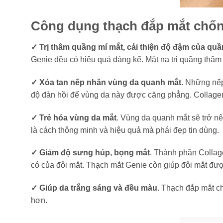
Công dụng thạch đắp mắt chống
✓ Trị thâm quầng mí mắt, cải thiện độ đậm của qu
Genie đều có hiệu quả đáng kể. Mặt nạ trị quầng thâ
✓ Xóa tan nếp nhăn vùng da quanh mắt
. Những nếp
độ đàn hồi để vùng da này được căng phẳng. Collagen 
✓ Trẻ hóa vùng da mắt
. Vùng da quanh mắt sẽ trở nê
là cách thông minh và hiệu quả mà phái đẹp tin dùng.
✓ Giảm độ sưng húp, bọng mắt
. Thành phần Collag
có của đôi mắt. Thạch mắt Genie còn giúp đôi mắt đượ
✓ Giúp da trắng sáng và đều màu
. Thạch đắp mắt c
hơn.