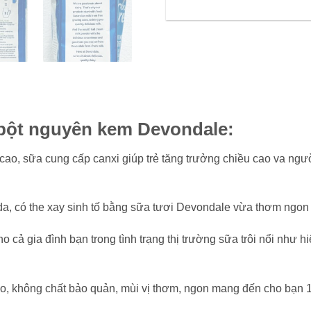
bột nguyên kem Devondale:
ao, sữa cung cấp canxi giúp trẻ tăng trưởng chiều cao va ngư
 da, có the xay sinh tố bằng sữa tươi Devondale vừa thơm ngo
cả gia đình bạn trong tình trạng thị trường sữa trôi nổi như hiệ
, không chất bảo quản, mùi vị thơm, ngon mang đến cho bạn 1 