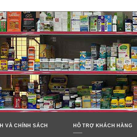
 bột nguyên kem Devondale:
ở lên, người lớn, người già.
ho cả trẻ em và người lớn.
H VÀ CHÍNH SÁCH
HỖ TRỢ KHÁCH HÀNG