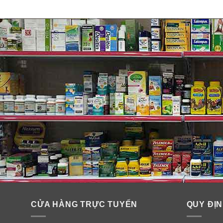
Đối tượng dùng sữa tươi dạng
Sữa Sevondale fullcrea, phù hợp với bé từ 1 tuổi tr
Cung cấp lợi ích dinh dưỡng cần thiết hàng ngày c
Uống sữa hàng ngày thay nước là hiệu quả tốt.
CỬA HÀNG TRỰC TUYẾN
QUY ĐỊN