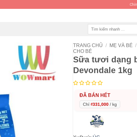
Chín
Tìm
kiếm:
TRANG CHỦ
/
MẸ VÀ BÉ
/
CHO BÉ
Sữa tươi dạng 
Devondale 1kg
ĐÃ BÁN HẾT
Chỉ
₫331,000
/
kg