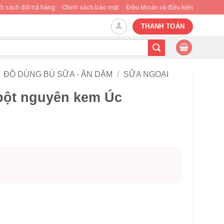
h sách đổi trả hàng
Chính sách bảo mật
Điều khoản và điều kiện
THANH TOÁN
ĐỒ DÙNG BÚ SỮA - ĂN DẶM
/
SỮA NGOẠI
bột nguyên kem Úc