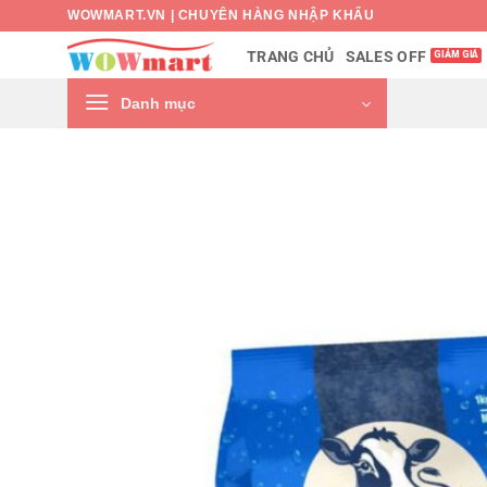
Bỏ
WOWMART.VN | CHUYÊN HÀNG NHẬP KHẨU
qua
SALES OFF
TRANG CHỦ
nội
dung
Danh mục