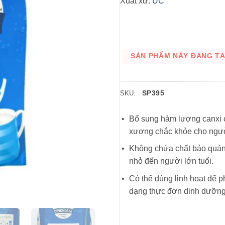
Xuất xứ:
ÚC
SẢN PHẨM NÀY ĐANG TẠM
SP395
SKU:
Bổ sung hàm lượng canxi cao
xương chắc khỏe cho ngườ
Không chứa chất bảo quản,
nhỏ đến người lớn tuổi.
Có thể dùng linh hoạt để p
dạng thực đơn dinh dưỡng