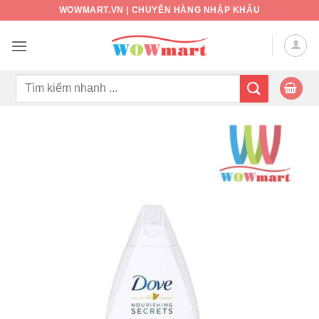
Bỏ
WOWMART.VN | CHUYÊN HÀNG NHẬP KHẨU
qua
nội
dung
Tìm
kiếm: