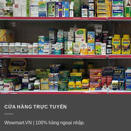
tổng thể đều rất an toàn cho da, thích hợp cho mọi loại
da, không gây kích ứng. Sữa tắm này có mùi hương
thơm nhẹ của dừa đặc biệt dành cho các tín đồ của
dừa.
CỬA HÀNG TRỰC TUYẾN
Wowmart.VN | 100% hàng ngoại nhập.