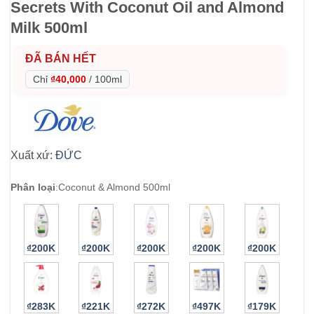
Secrets With Coconut Oil and Almond
Milk 500ml
ĐÃ BÁN HẾT
Chỉ
₫40,000
/
100ml
Xuất xứ:
ĐỨC
Phân loại
:
Coconut & Almond 500ml
₫200K
₫200K
₫200K
₫200K
₫200K
₫283K
₫221K
₫272K
₫497K
₫179K