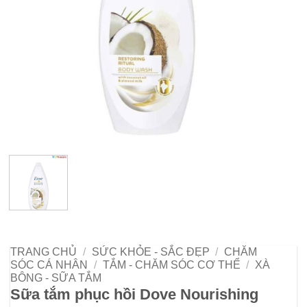
TRANG CHỦ
/
SỨC KHỎE - SẮC ĐẸP
/
CHĂM
SÓC CÁ NHÂN
/
TẮM - CHĂM SÓC CƠ THỂ
/
XÀ
BÔNG - SỮA TẮM
Sữa tắm phục hồi Dove Nourishing