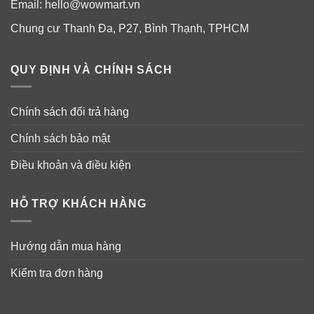
Email:
hello@wowmart.vn
Chung cư Thanh Đa, P27, Bình Thạnh, TPHCM
QUY ĐỊNH VÀ CHÍNH SÁCH
Thành phần
Chính sách đổi trả hàng
Aqua, Sodium Laureth Sulfate, Cocamidopropyl
Betaine, Glycerin, Carbomer, Citric Acid, Cocamide
Chính sách bảo mật
MEA, Cocos Nucifera Oil, Curcuma Aromatica Root Oil,
Điều khoản và điều kiện
Dimethiconol, Disodium EDTA, Gluconolactone, Glycol
Distearate, Guar Hydroxypropyltrimonium Chloride,
Mica, Parfum, PEG-45M, Phenoxyethanol, PPG-9,
HỖ TRỢ KHÁCH HÀNG
Silica, Sodium Benzoate, Sodium Chloride, Sodium
Hydroxide, Sodium Lauryl Sulfate, Sodium Sulfate,
Hướng dẫn mua hàng
Styrene/Acrylates Copolymer, TEA-
Dodecylbenzenesulfonate, TEA-Sulfate, Trehalose,
Kiểm tra đơn hàng
Benzyl Alcohol, Benzyl Salicylate, Coumarin, Linalool,
CI 77891.