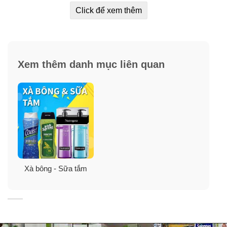
Coconut Oil and Almond Milk được lấy cảm hứng từ các
Click để xem thêm
nghi thức làm đẹp của Pháp cho cảm giác rất sang
trọng và quý phái. Công dụng đầu tiên phải kể đến của
sữa tắm này là khả năng làm sạch tốt nhưng không gây
khô da sau khi làm sạch bằng nước. Sữa tắm giúp nuôi
Xem thêm danh mục liên quan
dưỡng và cảm giác thư thái sau mỗi lần tắm.
✓ Sản phẩm sữa tắm chăm sóc cơ thể cho khả năng
giữ ẩm cho body, làm mềm mịn da toàn thân. Trong
thành phần của sữa tắm này gồm nhiều dầu dưỡng đặc
biệt là dầu dừa cho làn da luôn ẩm và mềm mại.
✓ Hơn nữa sản phẩm còn cho khả năng tạo bọt tốt để
giúp tinh chất sữa tắm ngấm sâu vào da và làm sạch
Xà bông - Sữa tắm
các lỗ chân lông cũng như bụi bẩn.
✓ Kết cấu của sản phẩm dạng gel nên khi lên da không
gây cảm giác nhờn rít khó chịu mà sẽ trôi ngay sau khi
làm sạch cơ thể. Bảng thành phần của sữa tắm này