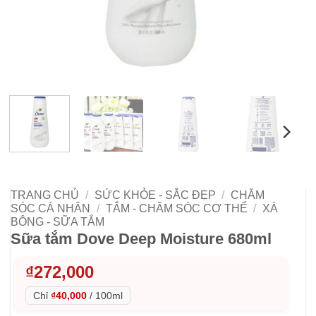
TRANG CHỦ
/
SỨC KHỎE - SẮC ĐẸP
/
CHĂM
SÓC CÁ NHÂN
/
TẮM - CHĂM SÓC CƠ THỂ
/
XÀ
BÔNG - SỮA TẮM
Sữa tắm Dove Deep Moisture 680ml
₫
272,000
Chỉ
₫40,000
/
100ml