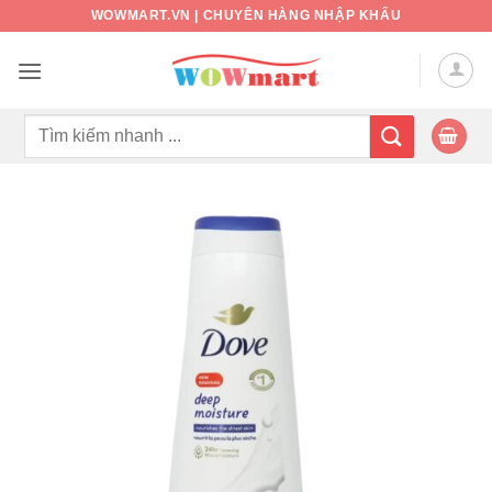
Bỏ
WOWMART.VN | CHUYÊN HÀNG NHẬP KHẨU
qua
nội
dung
Tìm
kiếm: