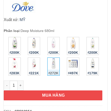
Xuất xứ:
MỸ
Phân loại
:
Deep Moisture 680ml
₫200K
₫200K
₫200K
₫200K
₫200K
₫283K
₫221K
₫272K
₫497K
₫179K
Sữa tắm Dove Deep Moisture 680ml số lượng
MUA HÀNG