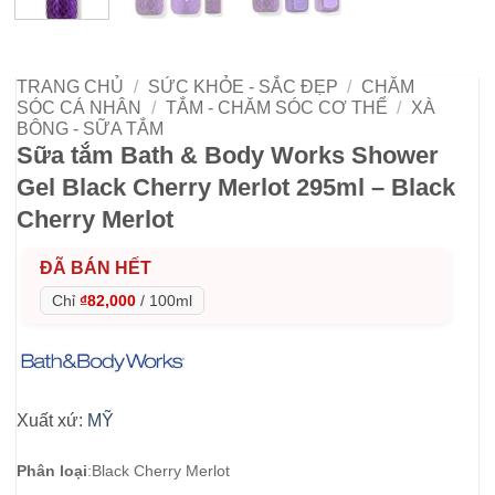
TRANG CHỦ
/
SỨC KHỎE - SẮC ĐẸP
/
CHĂM
SÓC CÁ NHÂN
/
TẮM - CHĂM SÓC CƠ THỂ
/
XÀ
BÔNG - SỮA TẮM
Sữa tắm Bath & Body Works Shower
Gel Black Cherry Merlot 295ml – Black
Cherry Merlot
ĐÃ BÁN HẾT
Chỉ
₫82,000
/
100ml
Xuất xứ:
MỸ
Phân loại
:
Black Cherry Merlot