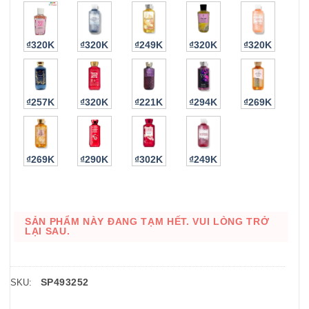
₫320K
₫320K
₫249K
₫320K
₫320K
₫257K
₫320K
₫221K
₫294K
₫269K
₫269K
₫290K
₫302K
₫249K
SẢN PHẨM NÀY ĐANG TẠM HẾT. VUI LÒNG TRỞ
LẠI SAU.
SP493252
SKU: