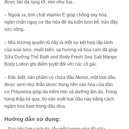
được làn da rạng rỡ, mịn như lụa.
– Ngoài ra, tinh chất vitamin E giúp chống oxy hóa,
ngăn chặn nguy cơ lão hóa để da luôn tươi trẻ, tràn đầy
sức sống.
– Mùi hương quyến rũ này là một sự kết hợp lấp lánh
của xoài tươi, muối biển, xạ hương và hoa cam đã giúp
Sữa Dưỡng Thể Bath and Body Fresh Sea Salt Mango
Body Lotion ghi điểm tuyệt đối với các cô gái.
– Đặc biệt, sản phẩm có chứa dầu Monoi, một loại dầu
được xem như thần dược trong nền văn hóa của dân
cư Polynesia giúp da mềm mịn và dưỡng ẩm da. Trong
hàng thập kỷ qua, họ sản xuất loại dầu này bằng cách
ngâm hoa tiare trong dầu dừa.
Hướng dẫn sử dụng:
– Sau khi làm sạch da, lấy một lượng vừa đủ sữa