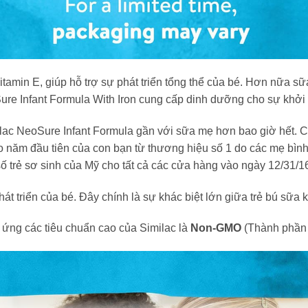
tamin E, giúp hỗ trợ sự phát triển tổng thể của bé. Hơn nữa 
Sure Infant Formula W
ith Iron
cung cấp dinh dưỡng cho sự khởi 
lac NeoSure Infant Formula gần với sữa mẹ hơn bao giờ hết. C
 năm đầu tiên của con bạn từ thương hiệu số 1 do các mẹ bìn
 trẻ sơ sinh của Mỹ cho tất cả các cửa hàng vào ngày 12/31/16
át triển của bé. Đây chính là sự khác biệt lớn giữa trẻ bú sữ
 ứng các tiêu chuẩn cao của Similac là
Non-GMO
(Thành phần 