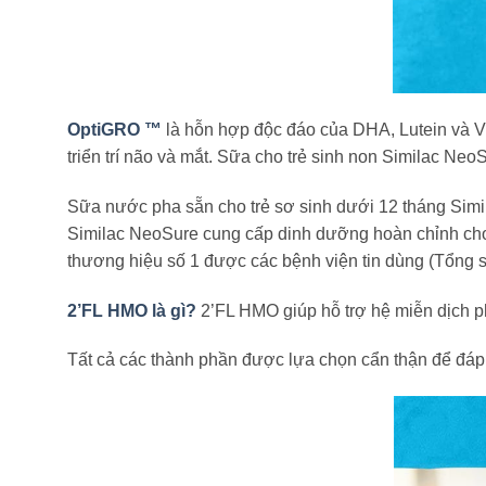
OptiGRO ™
là hỗn hợp độc đáo của DHA, Lutein và Vi
triển trí não và mắt. Sữa cho trẻ sinh non Similac Neo
Sữa nước pha sẵn cho trẻ sơ sinh dưới 12 tháng Simi
Similac NeoSure cung cấp dinh dưỡng hoàn chỉnh cho
thương hiệu số 1 được các bệnh viện tin dùng (Tổng số
2’FL HMO là gì?
2’FL HMO giúp hỗ trợ hệ miễn dịch ph
Tất cả các thành phần được lựa chọn cẩn thận để đáp