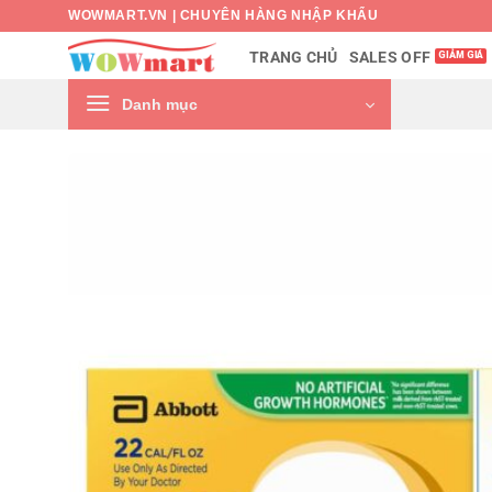
Bỏ
WOWMART.VN | CHUYÊN HÀNG NHẬP KHẨU
qua
SALES OFF
TRANG CHỦ
nội
dung
Danh mục