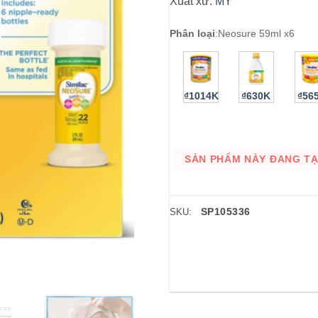
Xuất xứ:
MỸ
Phân loại
:
Neosure 59ml x6
₫1014K
₫630K
₫56
SẢN PHẨM NÀY ĐANG TẠM
SP105336
SKU: