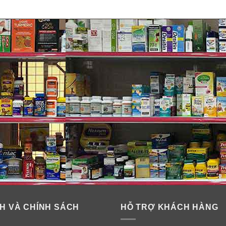
eoSure Infant Formula
 tháng tuổi, đặc biệt là trẻ sinh non, thiếu tháng.
 cho trẻ.
rí não và thị lực.
t tốt.
pha sữa hoặc cần mang theo ra ngoài cho bé.
H VÀ CHÍNH SÁCH
HỖ TRỢ KHÁCH HÀNG