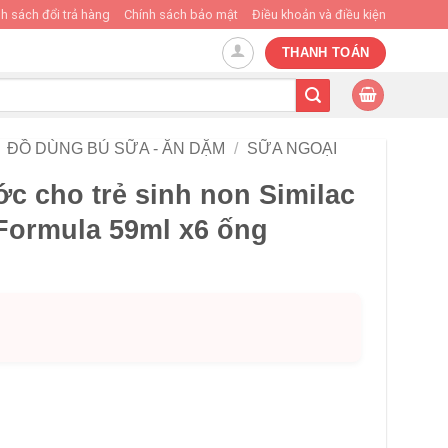
h sách đổi trả hàng
Chính sách bảo mật
Điều khoản và điều kiện
THANH TOÁN
ĐỒ DÙNG BÚ SỮA - ĂN DẶM
/
SỮA NGOẠI
c cho trẻ sinh non Similac
 Formula 59ml x6 ống