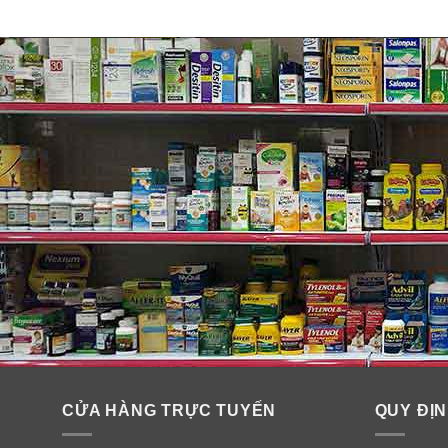
Công dụng sữa nước Similac N
✓
Cung cấp đầy đủ dưỡng chất phù hợp cho trẻ từ 0 – 12
✓
Hỗ trợ hệ tiêu hoá và tăng cường khả năng đề kháng
✓
Giúp trẻ phát triển toàn diện về cân nặng, chiều cao, t
✓
Công thức gần với sữa mẹ cho bé sức khoẻ tổng quá
✓
Tiện lợi cho các bà mẹ bận rộn không có thời gian 
CỬA HÀNG TRỰC TUYẾN
QUY ĐỊN