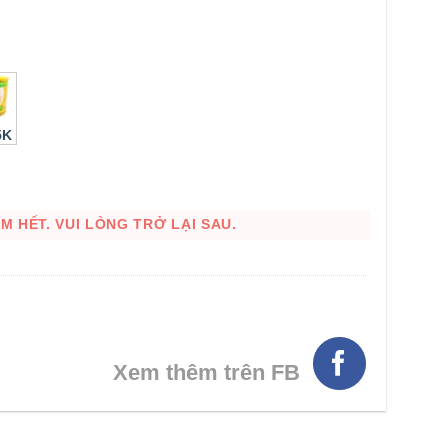
5K
 HẾT. VUI LÒNG TRỞ LẠI SAU.
HÌNH THẬT
Xem thêm trên FB