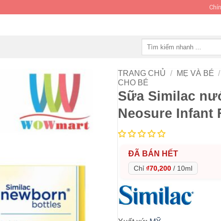
Chín
Tìm
kiếm:
TRANG CHỦ
/
MẸ VÀ BÉ
/
CHO BÉ
Sữa Similac nướ
Neosure Infant
ĐÃ BÁN HẾT
Chỉ
₫70,200
/
10ml