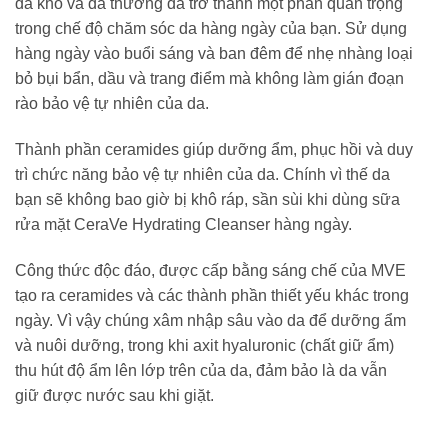
da khô và da thường đã trở thành một phần quan trọng
trong chế độ chăm sóc da hàng ngày của bạn. Sử dụng
hàng ngày vào buổi sáng và ban đêm để nhẹ nhàng loại
bỏ bụi bẩn, dầu và trang điểm mà không làm gián đoạn
rào bảo vệ tự nhiên của da.
Thành phần ceramides giúp dưỡng ẩm, phục hồi và duy
trì chức năng bảo vệ tự nhiên của da. Chính vì thế da
bạn sẽ không bao giờ bị khô ráp, sần sùi khi dùng sữa
rửa mặt CeraVe Hydrating Cleanser hàng ngày.
Công thức độc đáo, được cấp bằng sáng chế của MVE
tạo ra ceramides và các thành phần thiết yếu khác trong
ngày. Vì vậy chúng xâm nhập sâu vào da để dưỡng ẩm
và nuôi dưỡng, trong khi axit hyaluronic (chất giữ ẩm)
thu hút độ ẩm lên lớp trên của da, đảm bảo là da vẫn
giữ được nước sau khi giặt.