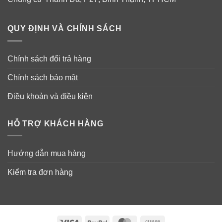
Carbomer, Xanthan Gum.
QUY ĐỊNH VÀ CHÍNH SÁCH
Chính sách đổi trả hàng
Chính sách bảo mật
Điều khoản và điều kiện
HỖ TRỢ KHÁCH HÀNG
Hướng dẫn mua hàng
Kiểm tra đơn hàng
Hướng dẫn sử dụng chai sữa rửa mặt CeraVe
Visa
PayPal
MasterCard
Cash