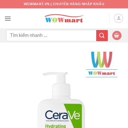
Bỏ
WOWMART.VN | CHUYÊN HÀNG NHẬP KHẨU
qua
nội
dung
Tìm
kiếm: