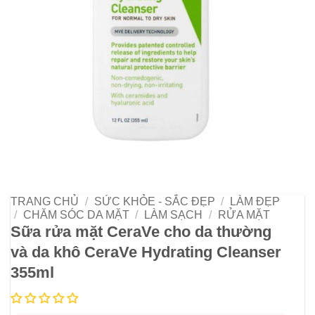
TRANG CHỦ
/
SỨC KHỎE - SẮC ĐẸP
/
LÀM ĐẸP
/
CHĂM SÓC DA MẶT
/
LÀM SẠCH
/
RỬA MẶT
Sữa rửa mặt CeraVe cho da thường
và da khô CeraVe Hydrating Cleanser
355ml