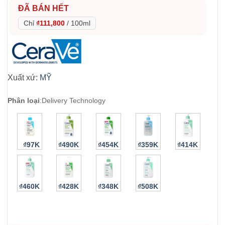
ĐÃ BÁN HẾT
Chỉ
₫111,800
/
100ml
Xuất xứ:
MỸ
Phân loại
:
Delivery Technology
₫97K
₫490K
₫454K
₫359K
₫414K
₫460K
₫428K
₫348K
₫508K