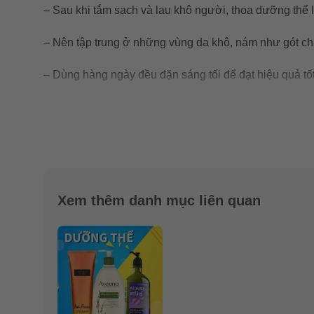
– Sau khi tắm sạch và lau khô người, thoa dưỡng thể
– Nên tập trung ở những vùng da khô, nám như gót ch
– Dùng hàng ngày đều đặn sáng tối để đạt hiệu quả tố
– Kết hợp sữa tắm và xịt thơm toàn thân cùng loại để 
– Bảo quản: Nơi khô ráo, thoáng mát, tránh ánh nắng tr
Xem thêm danh mục liên quan