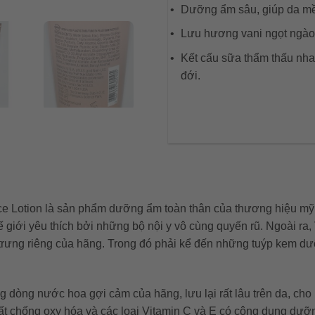
Dưỡng ẩm sâu, giúp da mề
Lưu hương vani ngọt ngào, 
Kết cấu sữa thẩm thấu nhan
đới.
ce Lotion là sản phẩm dưỡng ẩm toàn thân của thương hiệu mỹ p
 giới yêu thích bởi những bộ nội y vô cùng quyến rũ. Ngoài ra, 
ưng riêng của hãng. Trong đó phải kể đến những tuýp kem dưỡ
g dòng nước hoa gợi cảm của hãng, lưu lại rất lâu trên da, cho
chất chống oxy hóa và các loại Vitamin C và E có công dụng dư