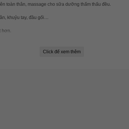
 lên toàn thân, massage cho sữa dưỡng thẩm thấu đều.
ân, khuỷu tay, đầu gối…
t hơn.
đạt hiệu quả lưu hương bền lâu.
Click để xem thêm
ực tiếp từ mặt trời, đậy nắp kín sau khi sử dụng.