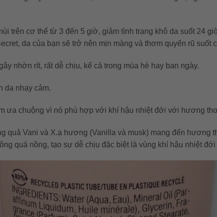
ùi trên cơ thể từ 3 đến 5 giờ, giảm tình trạng khô da suốt 2
ecret, da của bạn sẽ trở nên mịn màng và thơm quyến rũ suốt c
y nhờn rít, rất dễ chịu, kể cả trong mùa hè hay ban ngày.
n da nhạy cảm.
m ưa chuộng vì nó phù hợp với khí hậu nhiệt đới với hương thơ
ng quả Vani và X.ạ hương (Vanilla và musk) mang đến hương t
g quá nồng, tạo sự dễ chịu đặc biệt là vùng khí hậu nhiệt đớ