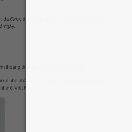
4 giờ, da được dưỡng ẩm thường xuyên sẽ căng bóng
ả ngày.
m thoang thoảng, thanh mát và thư giãn.
hơm nhẹ nhàng, sang trọng. Dòng này thích hợp với
i như ở Việt Nam.