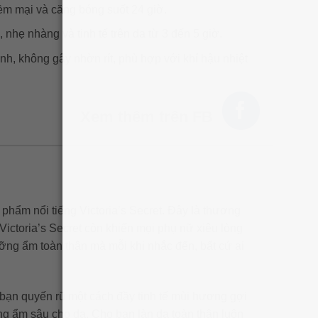
m mại và căng bóng suốt 24 giờ.
nhẹ nhàng và tinh tế trên da từ 3 đến 5 giờ.
h, không gây nhờn rít, phù hợp với khí hậu nhiệt
Xem thêm trên FB
hẩm nổi tiếng Victoria’s Secret. Đây là thương
Victoria’s Secret còn khiến mọi phụ nữ xiêu lòng
ng ẩm toàn thân mà mỗi khi nhắc đến, bất cứ ai
 bạn quyến rũ một cách đầy tinh tế mùi hương gợi
ỡng ẩm sâu cho da. Cho bạn làn da toàn thân luôn