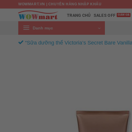
Bỏ
WOWMART.VN | CHUYÊN HÀNG NHẬP KHẨU
qua
SALES OFF
TRANG CHỦ
nội
dung
Danh mục
“Sữa dưỡng thể Victoria’s Secret Bare Vanill