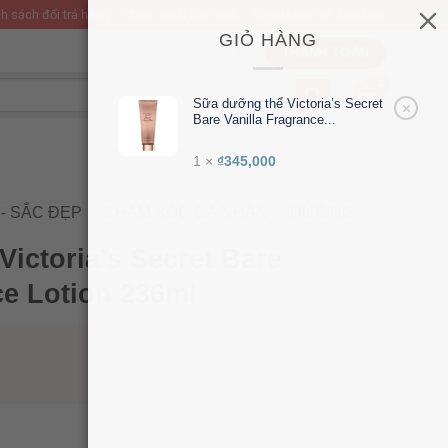
h sách đổi trả hàng
Chính sách bảo mật
Điều khoản và điều kiện
GIỎ HÀNG
THANH TOÁN
Sữa dưỡng thể Victoria’s Secret
×
Bare Vanilla Fragrance...
1 ×
₫
345,000
- SẮC ĐẸP
/
CHĂM SÓC CÁ NHÂN
/
DƯỠNG
ictoria’s Secret Bare
ce Lotion 236ml