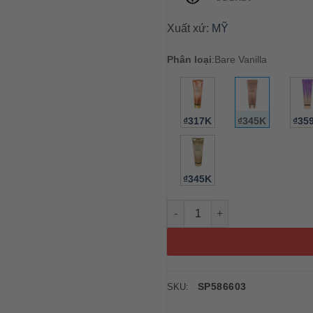
Xuất xứ:
MỸ
Phân loại
:
Bare Vanilla
₫317K
₫345K
₫35
₫345K
Sữa dưỡng thể Victoria’s Secr
SP586603
SKU: