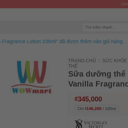
Chín
Tìm
kiếm:
a Fragrance Lotion 236ml” đã được thêm vào giỏ hàng.
TRANG CHỦ
/
SỨC KHỎE 
THỂ
Sữa dưỡng thể V
Vanilla Fragran
₫
345,000
Chỉ
₫146,200
/
100ml