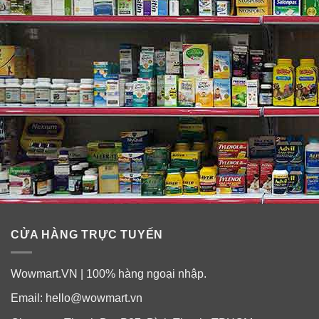
Amber Romance Sunkisses
: bừng sáng với gỗ vàng,
xạ hương, hoa mặt trời, dừa, hoa nhài và hổ phách. Là
một cuộc phiêu lưu mùi hương phù hợp với nàng có
phong cách tự tin & mạnh mẽ.
Tropical Spritz
: một chút ngọt ngào hương ổi xá lị xen
với hương cocktail tươi vui & hoa mặt trời trong sáng
nhẹ nhàng, nàng sẽ cảm thấy thư thái bay bổng như lạc
vào vườn ổi thanh thoáng & dễ chịu.
Santorini Neroli Water
: hương hoa Lily chủ đạo thêm
chút ít gió biển từ Santorini.
CỬA HÀNG TRỰC TUYẾN
Wowmart.VN | 100% hàng ngoại nhập.
Email:
hello@wowmart.vn