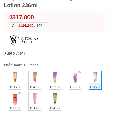
Lotion 236ml
₫
317,000
Chỉ
₫134,300
/
100ml
Xuất xứ:
MỸ
Phân loại
:
ST. Tropez
₫317K
₫345K
₫359K
₫300K
₫317K
₫300K
₫317K
₫345K