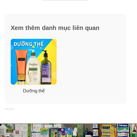
Capri Lemon Leaves
: hương phấn pha thêm chút lá
chanh vùng biển nhiệt đới & chút ít gió biển từ Santorini.
Xem thêm danh mục liên quan
phong cách hương hoa mát mẻ.
Oasis Blooms
: hương hoa cam thiên nhiên nhẹ nhàng
có xíu xạ hương, dừa dìu dịu, da diết refresh sảng khoái
lắm luôn. Nàng như đang ngồi trên bãi cát mịn sau khi
hòa mình vào làn nước biển, ngắm hoàng hôn và nghe
tiếng sóng vỗ rì rào cùng hương hoa cam phảng phất
nhè nhẹ. Vô cùng dễ chịu cho những ngày hè. Phong
cách: thanh thoát tự nhiên, thoải mái, phóng khoáng,
Dưỡng thể
đáng yêu.
Citrus Chill
: không theo hướng “chua” của hương, mà
hương cam nhẹ nhàng phảng phất thanh mát, hòa
quyện cùng hương hoa hạnh nhân ấm ấm ngọt ngào
đáng yêu. Hương dễ chịu thư thái & nhẹ nhàng.