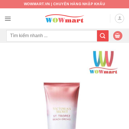
Bỏ
WOWMART.VN | CHUYÊN HÀNG NHẬP KHẨU
qua
nội
dung
Tìm
kiếm: