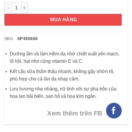
Sữa dưỡng thể Victoria’s Secret ST. Tropez Beach Orchid Frag
MUA HÀNG
SP490866
SKU:
Dưỡng ẩm và làm mềm da nhờ chiết xuất yến mạch,
lô hội, hạt nho cùng vitamin E và C.
Kết cấu sữa thẩm thấu nhanh, không gây nhờn rít,
phù hợp cho cả làn da nhạy cảm.
Lưu hương nhẹ nhàng, nữ tính với sự pha trộn của
hoa lan bãi biển, san hô và hoa kim ngân.
Xem thêm trên FB