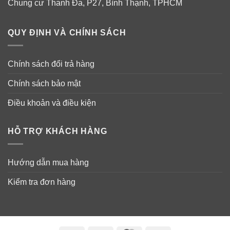
Chung cư Thanh Đa, P27, Bình Thạnh, TPHCM
QUY ĐỊNH VÀ CHÍNH SÁCH
Chính sách đổi trả hàng
Chính sách bảo mật
Điều khoản và điều kiện
HỖ TRỢ KHÁCH HÀNG
Cách sử dụng:
Hướng dẫn mua hàng
Sau khi tắm, thoa đều kem lên toàn thân, tập trung ở
Kiểm tra đơn hàng
những vùng da khô như: đầu gối, khuỷu tay… massage
nhẹ nhàng theo chuyển động tròn để dưỡng chất thấm
sâu vào da.