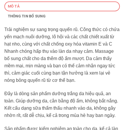
MÔ TẢ
THÔNG TIN BỔ SUNG
Trải nghiệm sự sang trọng quyến rũ. Công thức có chứa
yến mạch nuôi dưỡng, lô hội và các chất chiết xuất từ ​​
hạt nho, cùng với chất chống oxy hóa vitamin E và C
Nhanh chóng hấp thụ vào làn da nhạy cảm. Massage
bổ sung chất cho da thêm độ ẩm mượt. Da cảm thấy
mềm mại, mịn màng và bạn có thể cảm nhận ngay tức
thì, cảm giác cuối cùng bạn tận hưởng là xem lại vẻ
nóng bỏng quyến rũ từ cơ thể bạn.
Đây là dòng sản phẩm dưỡng trắng da hiệu quả, an
toàn. Giúp dưỡng da, cân bằng độ ẩm, không bắt nắng.
Kết cấu dạng sữa thẩm thấu nhanh vào da, không gây
nhờn rít, rất dễ chịu, kể cả trong mùa hè hay ban ngày.
Sản phẩm được kiểm nghiệm an toàn cho da, kể cả làn