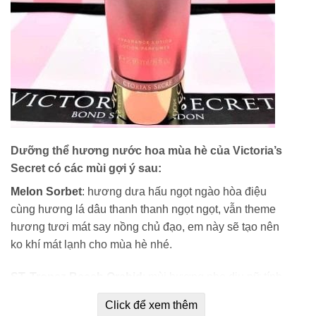
Dưỡng thể hương nước hoa mùa hè của Victoria’s
Secret có các mùi gợi ý sau:
Melon Sorbet
: hương dưa hấu ngọt ngào hòa điệu
cùng hương lá dâu thanh thanh ngọt ngọt, vẫn theme
hương tươi mát say nồng chủ đạo, em này sẽ tạo nên
ko khí mát lạnh cho mùa hè nhé.
ST. Tropez Beach Orchid
: mùi hương nhẹ dịu nữ tính,
mang phong cách hương trái cây nhưng ấm áp. Pha
Click để xem thêm
trộn hương hoa lan bãi biển, san hô, hoa kim ngân.