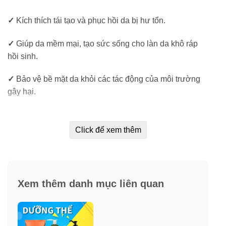
✓
Kích thích tái tạo và phục hồi da bị hư tổn.
✓
Giúp da mềm mại, tạo sức sống cho làn da khô ráp
hồi sinh.
✓
Bảo vệ bề mặt da khỏi các tác động của môi trường
gây hại.
✓
Hữu ích kể cả mùa lạnh hoặc ngồi hàng giờ trong
máy lạnh gây khô da.
Click để xem thêm
✓
Phù hợp với mọi loại da đặc biệt là da khô.
✓
Dưỡng ẩm dịu nhẹ không gây kích ứng da.
Xem thêm danh mục liên quan
Thành phần lotion dưỡng da toàn thân