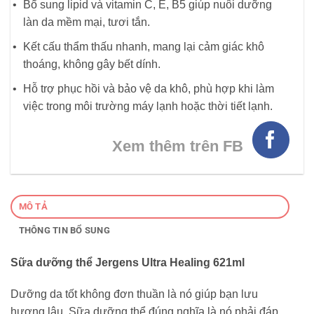
Bổ sung lipid và vitamin C, E, B5 giúp nuôi dưỡng
làn da mềm mại, tươi tắn.
Kết cấu thẩm thấu nhanh, mang lại cảm giác khô
thoáng, không gây bết dính.
Hỗ trợ phục hồi và bảo vệ da khô, phù hợp khi làm
việc trong môi trường máy lạnh hoặc thời tiết lạnh.
Xem thêm trên FB
MÔ TẢ
THÔNG TIN BỔ SUNG
Sữa dưỡng thể Jergens Ultra Healing 621ml
Dưỡng da tốt không đơn thuần là nó giúp bạn lưu
hương lâu. Sữa dưỡng thể đúng nghĩa là nó phải đáp