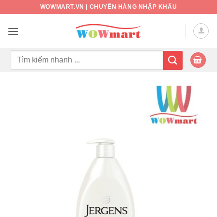
Bỏ
WOWMART.VN | CHUYÊN HÀNG NHẬP KHẨU
qua
nội
dung
Tìm
kiếm: