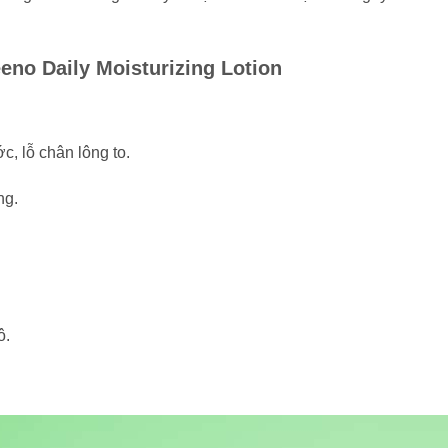
no Daily Moisturizing Lotion
, lỗ chân lông to.
ng.
ô.