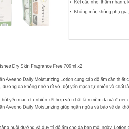
Kết cấu nhẹ, thấm nhanh, k
Không mùi, không phụ gia,
ishes Dry Skin Fragrance Free 709ml x2
ân Aveeno Daily Moisturizing Lotion cung cấp độ ẩm cần thiết ch
, dưỡng da không nhờn rít với bột yến mạch tự nhiên và chất 
 bột yến mạch tự nhiên kết hợp với chất làm mềm da và được 
hân Aveeno Daily Moisturizing giúp ngăn ngừa và bảo vệ da kh
g nuôi dưỡng và duy trì độ ẩm cho da bạn mỗi ngày. Lotion 