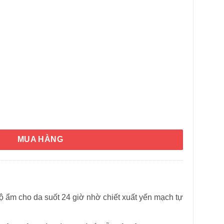
isturizing Lotion Nourishes Dry Skin Fragrance Free 709ml x2 s
MUA HÀNG
ộ ẩm cho da suốt 24 giờ nhờ chiết xuất yến mạch tự
HÌNH THẬT