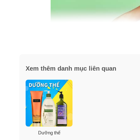
Xem thêm danh mục liên quan
Hướng dẫn sử dụng lotion dưỡng ẩm da 
– Lấy một lượng vừa đủ, massage nhẹ nhàng lên cơ t
Dưỡng thể