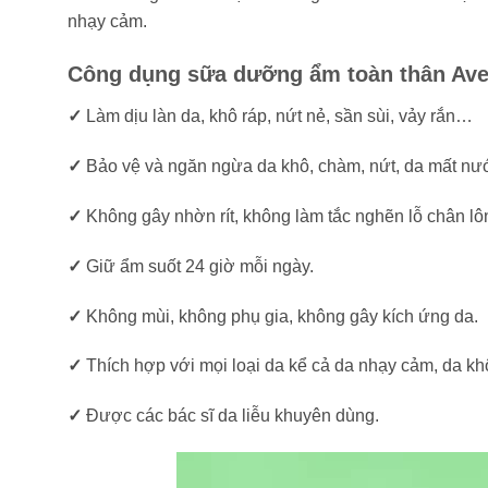
nhạy cảm.
Công dụng sữa dưỡng ẩm toàn thân Avee
✓
Làm dịu làn da, khô ráp, nứt nẻ, sần sùi, vảy rắn…
✓
Bảo vệ và ngăn ngừa da khô, chàm, nứt, da mất nước
✓
Không gây nhờn rít, không làm tắc nghẽn lỗ chân lô
✓
Giữ ẩm suốt 24 giờ mỗi ngày.
✓
Không mùi, không phụ gia, không gây kích ứng da.
✓
Thích hợp với mọi loại da kể cả da nhạy cảm, da kh
✓
Được các bác sĩ da liễu khuyên dùng.