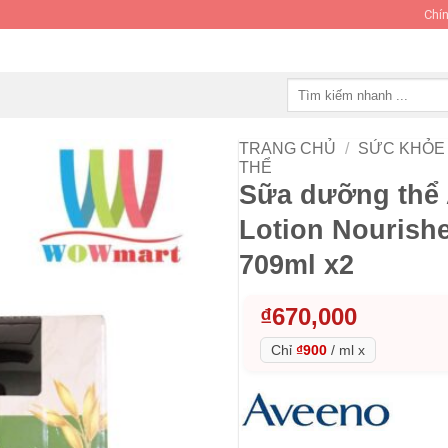
Chín
Tìm
kiếm:
TRANG CHỦ
/
SỨC KHỎE 
THỂ
Sữa dưỡng thể 
Lotion Nourishe
709ml x2
₫
670,000
Chỉ
₫900
/
ml x