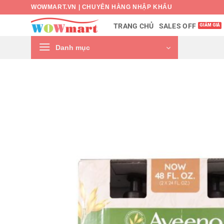
Bỏ
WOWMART.VN | CHUYÊN HÀNG NHẬP KHẨU
qua
SALES OFF
TRANG CHỦ
nội
dung
Danh mục