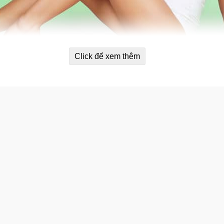
Click để xem thêm
toàn thân Aveeno Daily Moisturizing
hể.