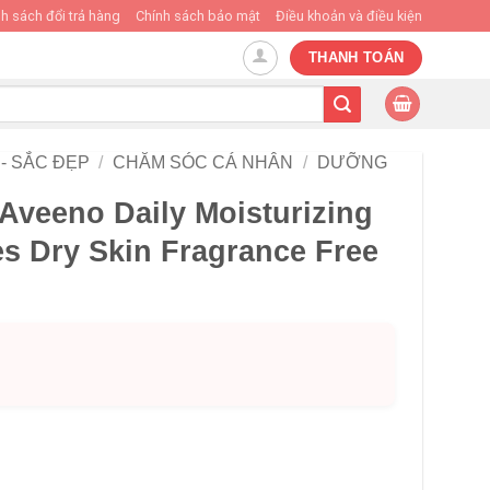
h sách đổi trả hàng
Chính sách bảo mật
Điều khoản và điều kiện
THANH TOÁN
- SẮC ĐẸP
/
CHĂM SÓC CÁ NHÂN
/
DƯỠNG
Aveeno Daily Moisturizing
s Dry Skin Fragrance Free