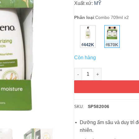
Xuất xứ:
MỸ
Phân loại
:
Combo 709ml x2
₫442K
₫670K
Còn hàng
Sữa dưỡng thể Aveeno Daily Mo
SP582006
SKU:
Dưỡng ẩm sâu và duy trì đ
nhiên.