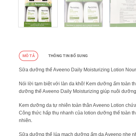
MÔ TẢ
THÔNG TIN BỔ SUNG
Sữa dưỡng thể Aveeno Daily Moisturizing Lotion Nour
Nói lời tạm biệt với làn da khô! Kem dưỡng ẩm toàn th
dưỡng thể Aveeno Daily Moisturizing giúp nuôi dưỡng
Kem dưỡng da tự nhiên toàn thân Aveeno Lotion chứa
Công thức hấp thụ nhanh của lotion dưỡng thể toàn t
nhiên.
Sữa dưỡng thể lúa mạch dưỡng ẩm da Aveeno nhẹ nhàn