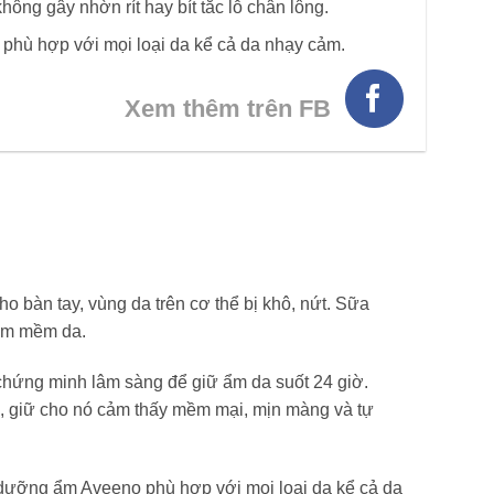
hông gây nhờn rít hay bít tắc lỗ chân lông.
 phù hợp với mọi loại da kể cả da nhạy cảm.
Xem thêm trên FB
o bàn tay, vùng da trên cơ thể bị khô, nứt. Sữa
làm mềm da.
chứng minh lâm sàng để giữ ẩm da suốt 24 giờ.
ô, giữ cho nó cảm thấy mềm mại, mịn màng và tự
dưỡng ẩm Aveeno phù hợp với mọi loại da kể cả da