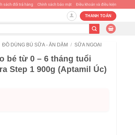
h sách đổi trả hàng
Chính sách bảo mật
Điều khoản và điều kiện
THANH TOÁN
ĐỒ DÙNG BÚ SỮA - ĂN DẶM
/
SỮA NGOẠI
o bé từ 0 – 6 tháng tuổi
ra Step 1 900g (Aptamil Úc)