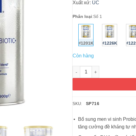
Xuất xứ:
ÚC
Phân loại
:
Số 1
₫1201K
₫1226K
₫12
Còn hàng
Sữa bột số 1 cho bé từ 0 - 6 t
SP716
SKU:
Bổ sung men vi sinh Probio
tăng cường đề kháng tự nh