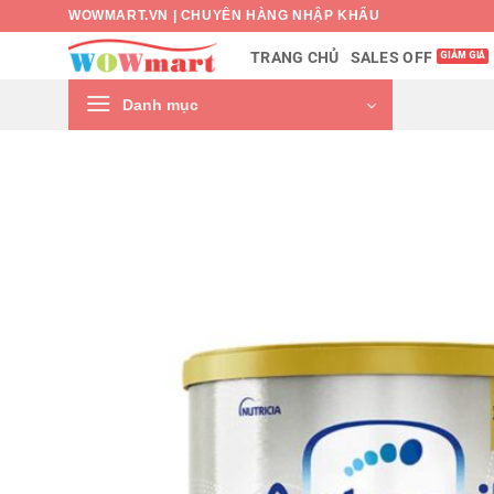
Bỏ
WOWMART.VN | CHUYÊN HÀNG NHẬP KHẨU
qua
SALES OFF
TRANG CHỦ
nội
dung
Danh mục