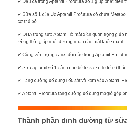
✓
Dầu cá trong Aptamil Profutura số 1 giúp phát triển 
✓
Sữa số 1 của Úc Aptamil Profutura có chứa Metabolis
cơ thể bé.
✓
DHA trong sữa Aptamil là mắt xích quan trọng giúp 
Đồng thời giúp nuôi dưỡng nhãn cầu mắt khỏe mạnh, giú
✓
Cùng với lượng canxi dồi dào trong Aptamil Profutura
✓
Sữa aptamil số 1 dành cho bé từ sơ sinh đến 6 thán
✓
Tăng cường bổ sung I ốt, sắt và kẽm vào Aptamil Pro
✓
Aptamil Profutura tăng cường bổ sung magiê góp ph
Thành phần dinh dưỡng từ sữa 