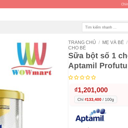
Chín
Tìm
kiếm:
TRANG CHỦ
/
MẸ VÀ BÉ
/
CHO BÉ
Sữa bột số 1 ch
Aptamil Profutu
₫
1,201,000
Chỉ
₫133,400
/
100g