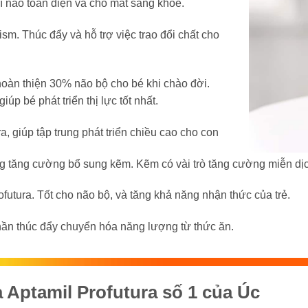
trí não toàn diện và cho mắt sáng khoẻ.
m. Thúc đẩy và hỗ trợ việc trao đổi chất cho
hoàn thiện 30% não bộ cho bé khi chào đời.
p bé phát triển thị lực tốt nhất.
, giúp tập trung phát triển chiều cao cho con
g tăng cường bổ sung kẽm. Kẽm có vài trò tăng cường miễn dịc
futura. Tốt cho não bộ, và tăng khả năng nhận thức của trẻ.
ần thúc đẩy chuyển hóa năng lượng từ thức ăn.
Aptamil Profutura số 1 của Úc