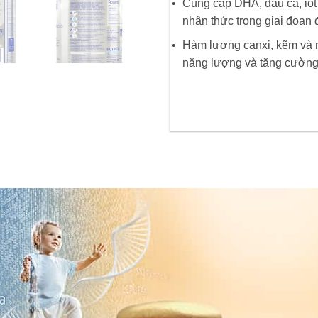
Cung cấp DHA, dầu cá, iốt v
nhận thức trong giai đoạn 
Hàm lượng canxi, kẽm và m
năng lượng và tăng cường 