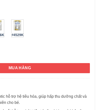
26K
₫4529K
háng tuổi Aptamil Profutura Step 1 900g (Aptamil Úc) số lượng
HÌNH THẬT
MUA HÀNG
tic hỗ trợ hệ tiêu hóa, giúp hấp thu dưỡng chất và
iên cho bé.