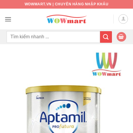
Bỏ
WOWMART.VN | CHUYÊN HÀNG NHẬP KHẨU
qua
nội
dung
Tìm
kiếm: