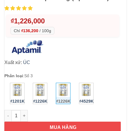
₫
1,226,000
Chỉ
₫136,200
/
100g
Xuất xứ:
ÚC
Phân loại
:
Số 3
₫1201K
₫1226K
₫1226K
₫4529K
Sữa bột Số 3 cho trẻ 1 tuổi Aptamil Profutura Step 3 900g (Apt
MUA HÀNG