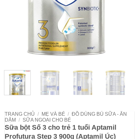
TRANG CHỦ
/
MẸ VÀ BÉ
/
ĐỒ DÙNG BÚ SỮA - ĂN
DẶM
/
SỮA NGOẠI CHO BÉ
Sữa bột Số 3 cho trẻ 1 tuổi Aptamil
Profutura Step 3 900g (Aptamil Úc)