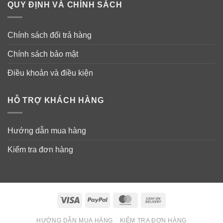
QUY ĐỊNH VÀ CHÍNH SÁCH
Chính sách đổi trả hàng
Chính sách bảo mật
Điều khoản và điều kiện
HỖ TRỢ KHÁCH HÀNG
Vitamins
: Vitamins (A, B1, B2, B3, B5, B6, B12, C, D3,
Hướng dẫn mua hàng
E, K1), beta-carotene, folic acid, biotin.
Kiểm tra đơn hàng
Minerals
: Calcium, potassium, chloride, phosphorus,
sodium, magnesium, iron, zinc, copper, iodine,
manganese, selenium.
Visa
PayPal
MasterCard
Cash
Nucleotides
: Uridine 5’-monophosphate, cytidine 5’-
On
monophosphate, adenosine 5’-monophosphate, inosine
HƯỚNG DẪN MUA HÀNG
KIỂM TRA ĐƠN HÀNG
Delivery