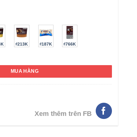
3K
₫213K
₫187K
₫766K
ey’s Nuggets Extra Creamy Milk Chocolate With Cookie Bits 344g
MUA HÀNG
HÌNH THẬT
Xem thêm trên FB