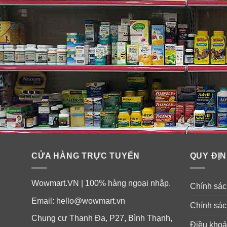
CỬA HÀNG TRỰC TUYẾN
QUY ĐỊN
Wowmart.VN | 100% hàng ngoại nhập.
Chính sách
Email:
hello@wowmart.vn
Chính sác
Chung cư Thanh Đa, P27, Bình Thạnh,
Điều khoả