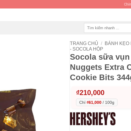
Chín
Tìm
kiếm:
TRANG CHỦ
/
BÁNH KẸO
- SOCOLA HỘP
Socola sữa vụn
Nuggets Extra 
Cookie Bits 344
₫
210,000
Chỉ
₫61,000
/
100g