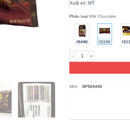
Xuất xứ:
MỸ
Phân loại
:
Milk Chocolate
₫844K
₫210K
₫21
Socola sữa vụn Cookies Hersh
SP505405
SKU: