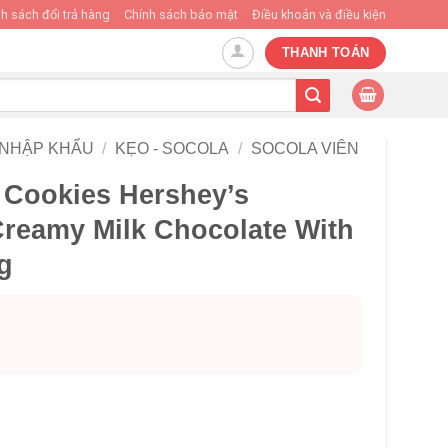
h sách đổi trả hàng
Chính sách bảo mật
Điều khoản và điều kiện
THANH TOÁN
 NHẬP KHẨU
/
KẸO - SOCOLA
/
SOCOLA VIÊN
 Cookies Hershey’s
Creamy Milk Chocolate With
g