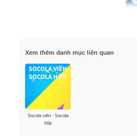
Xem thêm danh mục liên quan
Ưu điểm tuyệt vời từ chocolate
✓ Chống lão hoá da.
✓ Giảm thiểu nguy cơ tiền sản giật lúc sanh.
Socola viên - Socola
✓ Giảm cân hiệu quả.
hộp
✓ Giảm cholesterol.