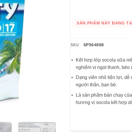
SẢN PHẨM NÀY ĐANG TẠM
SP564888
SKU:
Kết hợp lớp socola sữa m
nghiệm vị ngọt thanh, béo
Dạng viên nhỏ tiện lợi, dễ
người thân, bạn bè.
Là sản phẩm bán chạy của 
hương vị socola kết hợp d