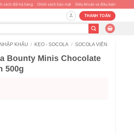
h sách đổi trả hàng
Chính sách bảo mật
Điều khoản và điều kiện
THANH TOÁN
 NHẬP KHẨU
/
KẸO - SOCOLA
/
SOCOLA VIÊN
a Bounty Minis Chocolate
on 500g