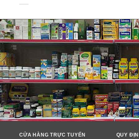
✓ Tăng cường khả năng tuần hoàn máu.
✓ Cải thiện trí nhớ, giảm stress.
CỬA HÀNG TRỰC TUYẾN
QUY ĐỊN