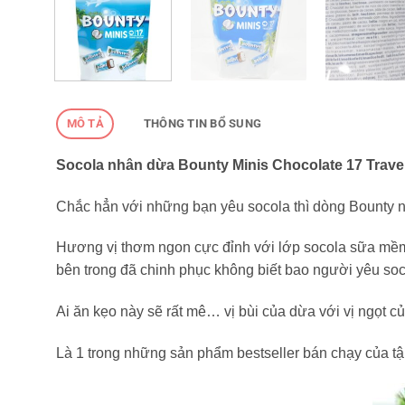
MÔ TẢ
THÔNG TIN BỔ SUNG
Socola nhân dừa Bounty Minis Chocolate 17 Travel
Chắc hẳn với những bạn yêu socola thì dòng Bounty nà
Hương vị thơm ngon cực đỉnh với lớp socola sữa mềm
bên trong đã chinh phục không biết bao người yêu soc
Ai ăn kẹo này sẽ rất mê… vị bùi của dừa với vị ngọt c
Là 1 trong những sản phẩm bestseller bán chạy của t