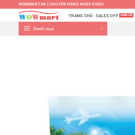
Bỏ
WOWMART.VN | CHUYÊN HÀNG NHẬP KHẨU
qua
SALES OFF
TRANG CHỦ
nội
dung
Danh mục