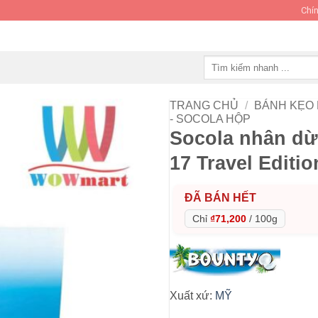
Chín
Tìm
kiếm:
TRANG CHỦ
/
BÁNH KẸO
- SOCOLA HỘP
Socola nhân dừ
17 Travel Editi
ĐÃ BÁN HẾT
Chỉ
₫71,200
/
100g
Xuất xứ:
MỸ