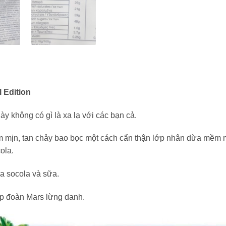
 Edition
y không có gì là xa lạ với các bạn cả.
 mịn, tan chảy bao bọc một cách cẩn thận lớp nhân dừa mềm m
ola.
ủa socola và sữa.
ập đoàn Mars lừng danh.