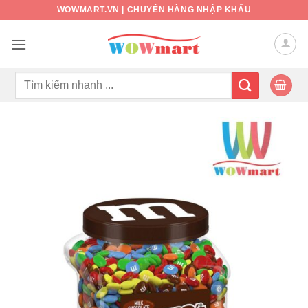
Bỏ
WOWMART.VN | CHUYÊN HÀNG NHẬP KHẨU
qua
nội
dung
Tìm
kiếm: