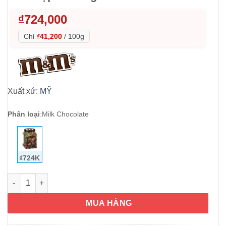
₫
724,000
Chỉ
₫41,200
/
100g
Xuất xứ:
MỸ
Phân loại
:
Milk Chocolate
₫724K
Socola M&M Milk Chocolate Pantry Size Hộp 1757.7g số lượng
MUA HÀNG