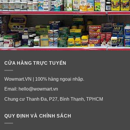
CỬA HÀNG TRỰC TUYẾN
Sáng tạo cùng Socola m&m.
Wowmart.VN | 100% hàng ngoại nhập.
Thành phần dinh dưỡng của socola M&M
Milk Chocolate Pantry Size
Email:
hello@wowmart.vn
Chung cư Thanh Đa, P27, Bình Thạnh, TPHCM
QUY ĐỊNH VÀ CHÍNH SÁCH