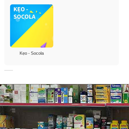
Kẹo Socola M&M được sản xuất với nguyên liệu an
toàn, rất tốt cho sức khỏe.
Vỏ bọc màu sắc xanh dương, xanh lá, đỏ, tím, vàng bắt
mắt mang lại điểm nhấn ấn tượng của kẹo Chocolate
M&M, đặc biệt là đối với trẻ nhỏ.
Bên cạnh đó, kẹo Socola M&M là quà tặng hết sức ý
Kẹo - Socola
nghĩa và độc đáo cho dành cho những người thân,
người mà bạn yêu mến vào những dịp ý nghĩa.