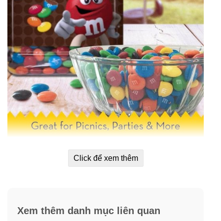
Kẹo Socola M&M có ngoài lớp vỏ giòn tan, bên trong sẽ
Click để xem thêm
làn mùi hương ngọt ngào, cuốn hút của Chocolate.
Chocolate sẽ giúp bạn giảm Stress hiệu quả, mang lại
tinh thần tươi sáng mỗi ngày.
Xem thêm danh mục liên quan