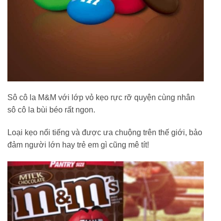
Sô cô la M&M với lớp vỏ kẹo rực rỡ quyện cùng nhân
sô cô la bùi béo rất ngon.
Loại kẹo nổi tiếng và được ưa chuộng trên thế giới, bảo
đảm người lớn hay trẻ em gì cũng mê tít!