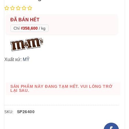
ĐÃ BÁN HẾT
Chỉ
₫358,600
/
kg
Xuất xứ:
MỸ
SẢN PHẨM NÀY ĐANG TẠM HẾT. VUI LÒNG TRỞ
LẠI SAU.
SP26400
SKU: