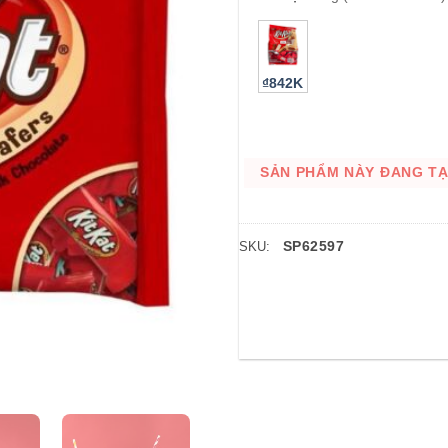
₫842K
SẢN PHẨM NÀY ĐANG TẠM
SP62597
SKU: