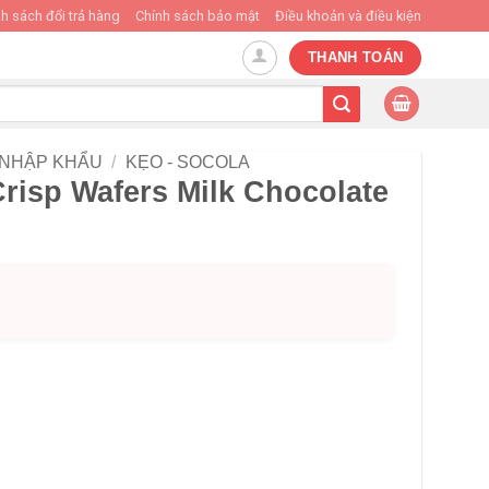
h sách đổi trả hàng
Chính sách bảo mật
Điều khoản và điều kiện
THANH TOÁN
 NHẬP KHẨU
/
KẸO - SOCOLA
Crisp Wafers Milk Chocolate