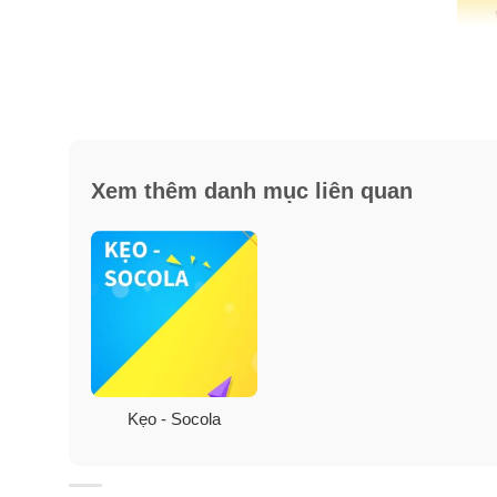
Là những con thuyền bánh và đầy kẹo Kit Kat cho lũ tr
Xem thêm danh mục liên quan
Kẹo - Socola