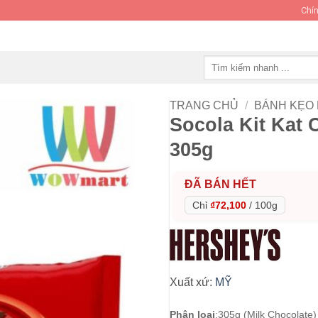
Chín
Tìm
kiếm:
TRANG CHỦ
/
BÁNH KẸO
Socola Kit Kat 
305g
ĐÃ BÁN HẾT
Chỉ
₫72,100
/
100g
Xuất xứ:
MỸ
Phân loại
:
305g (Milk Chocolate)