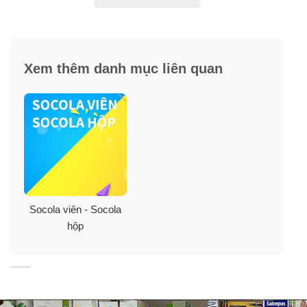
Bóc vỏ và thưởng thức từng vị thơm ngon của
chocolate.
Ngon hơn khi uống với trà và cà phê.
Xem thêm danh mục liên quan
Có thể đun chảy chocolate để làm bánh.
Socola viên - Socola
hộp