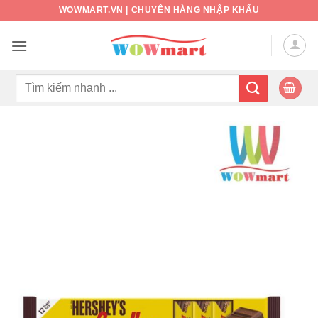
Bỏ
WOWMART.VN | CHUYÊN HÀNG NHẬP KHẨU
qua
nội
dung
Tìm
kiếm: