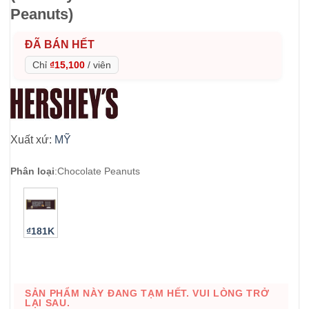
Peanuts)
ĐÃ BÁN HẾT
Chỉ
₫15,100
/
viên
Xuất xứ:
MỸ
Phân loại
:
Chocolate Peanuts
₫181K
SẢN PHẨM NÀY ĐANG TẠM HẾT. VUI LÒNG TRỞ
LẠI SAU.