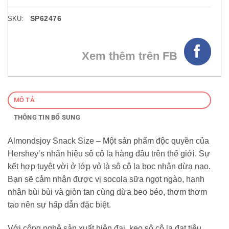
SP62476
SKU:
Xem thêm trên FB
MÔ TẢ
THÔNG TIN BỔ SUNG
Almondsjoy Snack Size – Một sản phẩm độc quyền của
Hershey’s nhãn hiệu sô cô la hàng đầu trên thế giới. Sự
kết hợp tuyệt vời ở lớp vỏ là sô cô la bọc nhân dừa nạo.
Bạn sẽ cảm nhận được vị socola sữa ngọt ngào, hạnh
nhân bùi bùi và giòn tan cùng dừa beo béo, thơm thơm
tạo nên sự hấp dẫn đặc biệt.
Với công nghệ sản xuất hiện đại, kẹo sô cô la đạt tiêu