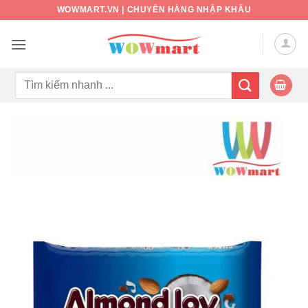
Bỏ
WOWMART.VN | CHUYÊN HÀNG NHẬP KHẨU
qua
nội
dung
Tìm
kiếm: