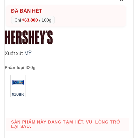
ĐÃ BÁN HẾT
Chỉ
₫63,800
/
100g
Xuất xứ:
MỸ
Phân loại
:
320g
₫108K
SẢN PHẨM NÀY ĐANG TẠM HẾT. VUI LÒNG TRỞ
LẠI SAU.