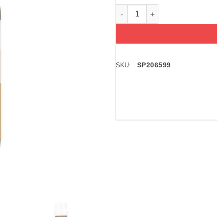
Siro cảm cúm và hỗ trợ hệ th
SP206599
SKU: