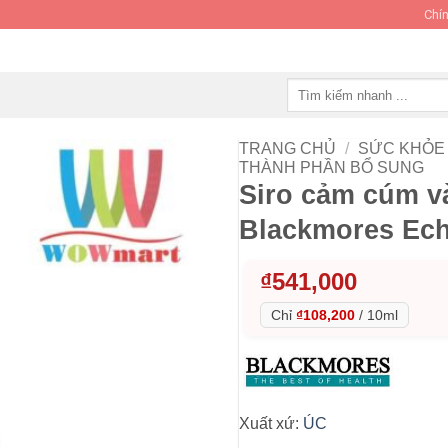
Chín
Tìm
kiếm:
TRANG CHỦ
/
SỨC KHỎE 
THÀNH PHẦN BỔ SUNG
Siro cảm cúm và
Blackmores Ech
₫
541,000
Chỉ
₫108,200
/
10ml
Xuất xứ:
ÚC