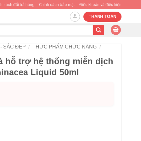
h sách đổi trả hàng
Chính sách bảo mật
Điều khoản và điều kiện
THANH TOÁN
- SẮC ĐẸP
/
THỰC PHẨM CHỨC NĂNG
/
 hỗ trợ hệ thống miễn dịch
inacea Liquid 50ml