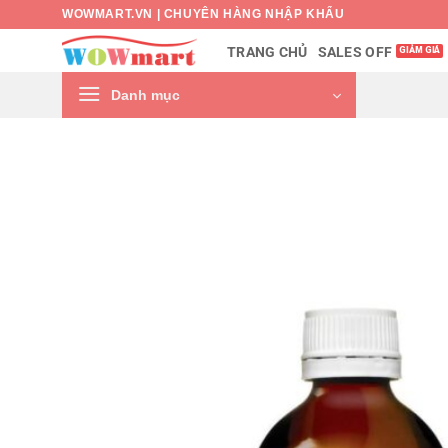
Bỏ
WOWMART.VN | CHUYÊN HÀNG NHẬP KHẨU
qua
SALES OFF
TRANG CHỦ
nội
dung
Danh mục