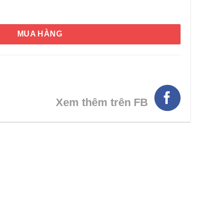
ống miễn dịch Blackmores Echinacea Liquid 50ml số lượng
MUA HÀNG
Xem thêm trên FB
HÌNH THẬT