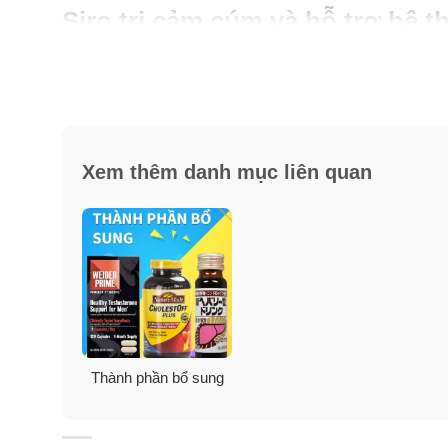
Siro trị cảm cúm và hỗ trợ hệ
Siro hoa cúc dại Blackmores Echinacea Liquid cần thi
✓
Giúp rút ngắn thời gian và giảm mức độ nghiêm trọ
✓
Giúp giảm tỷ lệ mắc bệnh cảm lạnh.
Xem thêm danh mục liên quan
✓
Hỗ trợ chức năng miễn dịch khỏe mạnh.
✓
Chiết xuất chất lỏng cao cấp 1:1 (1ml dịch chiết c
Thành phần bổ sung