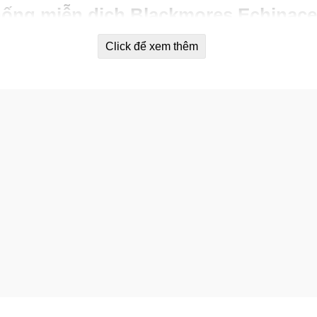
 thống miễn dịch Blackmores Echinac
ết và hữu ích cho sức khỏe của bạn và gia đình bạn:
Click để xem thêm
ng của các triệu chứng cảm lạnh thông thường.
hất lỏng tương đương với 1000mg rễ khô và ngọn hoa) và có thể