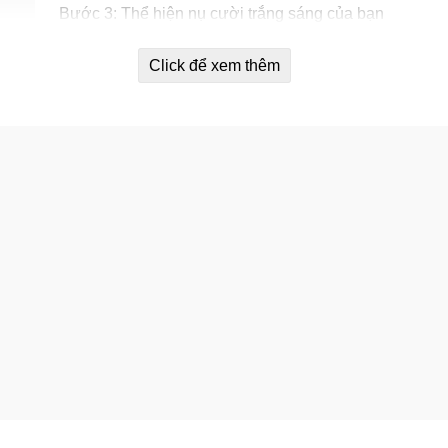
Bước 3: Thể hiện nụ cười trắng sáng của bạn
Click để xem thêm
t 3D White Whitestrips? Không phải chỉ một loại kem đánh 