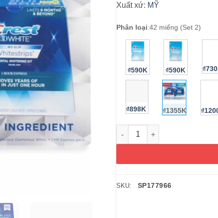
Xuất xứ:
MỸ
Phân loại
:
42 miếng (Set 2)
₫73
₫590K
₫590K
₫898K
₫1355K
₫12
Set miếng dán trắng răng Cre
SP177966
SKU: