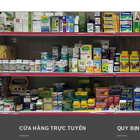
Bởi vì bạn không nên giải quyết nụ cười của bạn chỉ l
sáng. Hầu hết các loại kem đánh răng làm trắng loại b
trắng sáng hơn.
Miếng dán trắng răng Crest 3D White Whitestrips 
Không! Crest 3D White Whitestrips loại bỏ vết bẩn và 
trình làm đẹp hàng ngày của bạn. Whitestrips của chún
rằng chúng an toàn.
CỬA HÀNG TRỰC TUYẾN
QUY ĐỊN