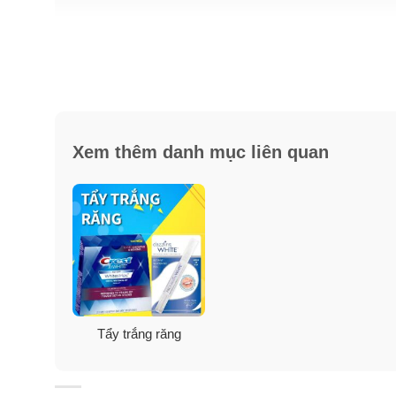
Xem thêm danh mục liên quan
Tẩy trắng răng
Câu trả lời cho câu hỏi thường gặp
Tại sao tôi nên sử dụng Miếng dán trắng răng Cres