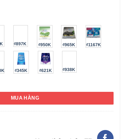
0K
₫897K
₫950K
₫965K
₫1167K
00K
₫345K
₫621K
₫938K
HÌNH THẬT
st 3D White Whitestrips Advanced and 1Hr Express 42 miếng số l
MUA HÀNG