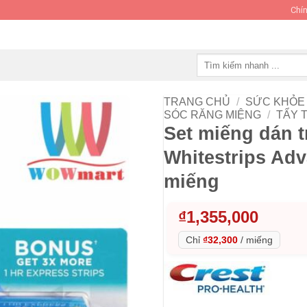
Chín
Tìm
kiếm:
TRANG CHỦ
/
SỨC KHỎE 
SÓC RĂNG MIỆNG
/
TẨY 
Set miếng dán t
Whitestrips Ad
miếng
₫
1,355,000
Chỉ
₫32,300
/
miếng