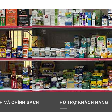
à “đủ trắng.” Mỗi hệ thống làm trắng răng Crest 3D White Whites
ỏ vết bẩn trên bề mặt nhưng Whitestrips cũng loại bỏ vết bẩn đ
có thể làm tổn thương răng hoặc men răng của tôi không?
ố ngoài ra không có tác dụng phụ gì khác. Khi được sử dụng th
g tôi chứa các chất làm trắng men răng an toàn mà các nha sĩ sử
H VÀ CHÍNH SÁCH
HỖ TRỢ KHÁCH HÀNG