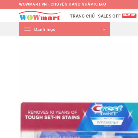
Bỏ
WOWMART.VN | CHUYÊN HÀNG NHẬP KHẨU
qua
SALES OFF
TRANG CHỦ
nội
dung
Danh mục