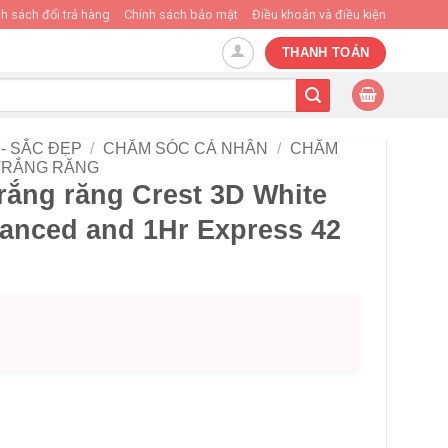
h sách đổi trả hàng
Chính sách bảo mật
Điều khoản và điều kiện
THANH TOÁN
- SẮC ĐẸP
/
CHĂM SÓC CÁ NHÂN
/
CHĂM
TRẮNG RĂNG
rắng răng Crest 3D White
vanced and 1Hr Express 42