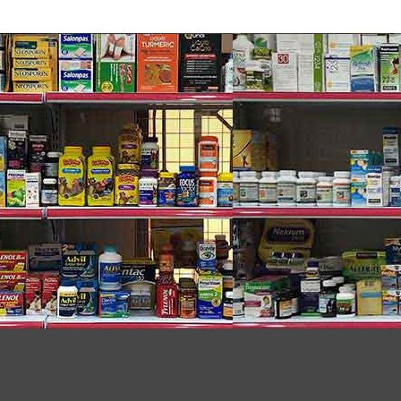
trips đảm bảo sự hài lòng với một nụ cười trắng
ặt ở dưới bề mặt men răng cho một nụ cười rõ ràng
eo chỉ dẫn, nó bổ sung an toàn và hiệu quả vào quá
 dụng để làm trắng răng, vì vậy bạn có thể tự tin