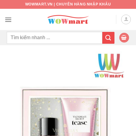
Bỏ
WOWMART.VN | CHUYÊN HÀNG NHẬP KHẨU
qua
nội
dung
Tìm
kiếm: