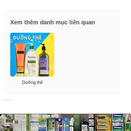
+ Chất kem bôi lên da thấm ngay mà không gây cảm
giác nhờn dính, bết rít tí nào.
Xem thêm danh mục liên quan
+ Mang đến hương thơm đầy hấp dẫn, gợi cảm và lưu
lại mùi hương trên da kéo dài 3-4 tiếng.
Dưỡng thể