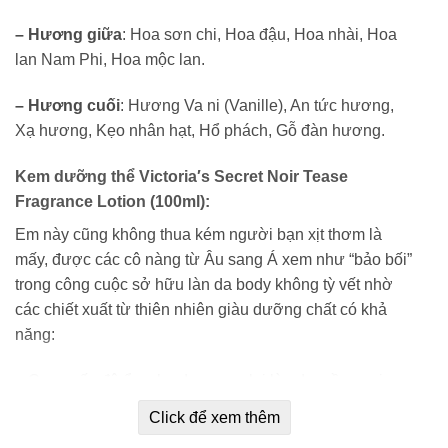
– Hương giữa
: Hoa sơn chi, Hoa đậu, Hoa nhài, Hoa
lan Nam Phi, Hoa mộc lan.
– Hương cuối
: Hương Va ni (Vanille), An tức hương,
Xạ hương, Kẹo nhân hạt, Hổ phách, Gỗ đàn hương.
Kem dưỡng thể Victoria′s Secret Noir Tease
Fragrance Lotion (100ml):
Em này cũng không thua kém người bạn xịt thơm là
mấy, được các cô nàng từ Âu sang Á xem như “bảo bối”
trong công cuộc sở hữu làn da body không tỳ vết nhờ
các chiết xuất từ thiên nhiên giàu dưỡng chất có khả
năng:
+ Cung cấp độ ẩm cho da, mang lại làn da mềm mại,
mịn màng.
Click để xem thêm