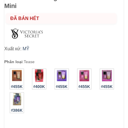
Mini
ĐÃ BÁN HẾT
Xuất xứ:
MỸ
Phân loại
:
Tease
₫455K
₫400K
₫455K
₫455K
₫455K
₫386K