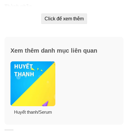
Thành phần
Thành phần
: Concentrated Cyclomethicone, Caprylic/
Click để xem thêm
Capric Triglyceride , Sheep Placental Extract,
Liposomes, Tocopheryl Acetate. Certified Organic Rose
Otto Essential Oil.
Xem thêm danh mục liên quan
Hướng dẫn sử dụng
– Sau khi làm sạch bằng
sửa rửa mặt
12 dưỡng chất
Lanopearl, thoa vài giọt serum trên vùng chữ T (trán,
mũi, cằm, má trái, má phải) và mát xa nhẹ nhàng.
– Sau đó dùng
kem ban ngày
và
kem ban đêm
lên
trên để đạt được hiệu quả tốt nhất.
Huyết thanh/Serum
– Khuyên dùng 2 lần/ ngày.