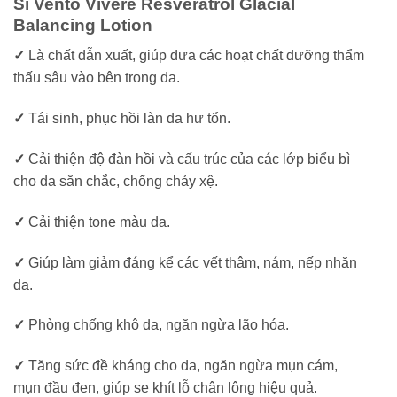
Sĩ Vento Vivere Resveratrol Glacial
Balancing Lotion
✓
Là chất dẫn xuất, giúp đưa các hoạt chất dưỡng thẩm
thấu sâu vào bên trong da.
✓
Tái sinh, phục hồi làn da hư tổn.
✓
Cải thiện độ đàn hồi và cấu trúc của các lớp biểu bì
cho da săn chắc, chống chảy xệ.
✓
Cải thiện tone màu da.
✓
Giúp làm giảm đáng kể các vết thâm, nám, nếp nhăn
da.
✓
Phòng chống khô da, ngăn ngừa lão hóa.
✓
Tăng sức đề kháng cho da, ngăn ngừa mụn cám,
mụn đầu đen, giúp se khít lỗ chân lông hiệu quả.