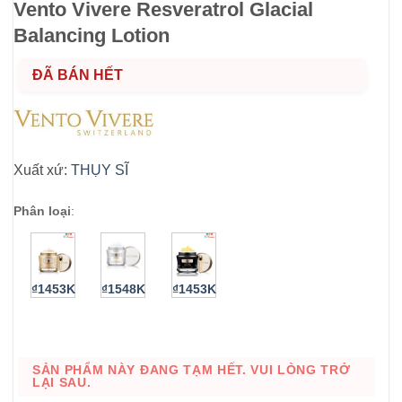
Vento Vivere Resveratrol Glacial
Balancing Lotion
ĐÃ BÁN HẾT
Xuất xứ:
THỤY SĨ
Phân loại
:
₫1453K
₫1548K
₫1453K
SẢN PHẨM NÀY ĐANG TẠM HẾT. VUI LÒNG TRỞ
LẠI SAU.