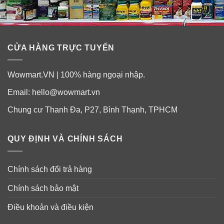
Sĩ Vento Vivere Resveratrol Glacial
Balancing Lotion
Sử dụng ngày 2 lần sáng và tối.
CỬA HÀNG TRỰC TUYẾN
Sau khi rửa sạch mặt, cho một chút nước thần Vento
ra tay rồi nhẹ nhàng thoa đều khắp mặt và cổ cho
Wowmart.VN | 100% hàng ngoại nhập.
đến khi hấp thụ hoàn toàn.
Email:
hello@wowmart.vn
Kết hợp các sản phẩm của
Vento
như
Vento Truffle
,
Chung cư Thanh Đa, P27, Bình Thạnh, TPHCM
Vento Luxe Caviar
,
Vento Pear
,
Serum Vento
để đạt
hiệu quả tối ưu.
QUY ĐỊNH VÀ CHÍNH SÁCH
Chính sách đổi trả hàng
Chính sách bảo mật
Điều khoản và điều kiện