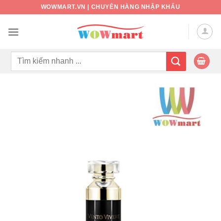
Bỏ
WOWMART.VN | CHUYÊN HÀNG NHẬP KHẨU
qua
nội
dung
Tìm
kiếm: