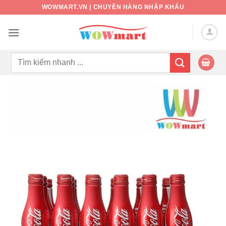
Bỏ
WOWMART.VN | CHUYÊN HÀNG NHẬP KHẨU
qua
nội
dung
Tìm
kiếm: