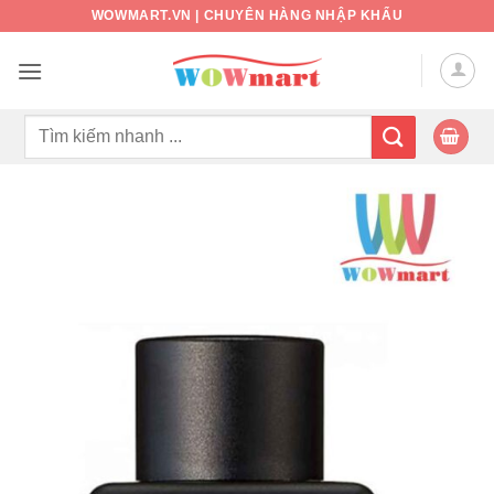
Bỏ
WOWMART.VN | CHUYÊN HÀNG NHẬP KHẨU
qua
nội
dung
Tìm
kiếm: