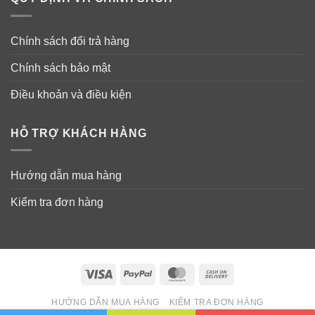
Chính sách đổi trả hàng
Chính sách bảo mật
Điều khoản và điều kiện
HỖ TRỢ KHÁCH HÀNG
Hướng dẫn mua hàng
Thành phần nước hoa “cô bé” Foellie Eau
de Innerb Perfume -Bijou
Kiểm tra đơn hàng
Chiết xuất từ dầu hoa anh thảo, dầu lá camellia oleifera,
dầu hạt macadamia, dầu jojoba, dầu hạt hướng dương
dầu argan.
Visa
PayPal
MasterCard
Cash
On
HƯỚNG DẪN MUA HÀNG
KIỂM TRA ĐƠN HÀNG
Delivery