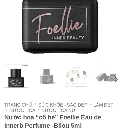
TRANG CHỦ
/
SỨC KHỎE - SẮC ĐẸP
/
LÀM ĐẸP
/
NƯỚC HOA
/
NƯỚC HOA NỮ
Nước hoa “cô bé” Foellie Eau de
Innerb Perfume -Bijou 5ml