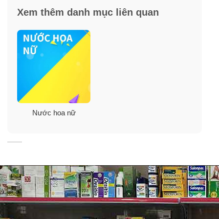
hoa bỏ túi.
Xem thêm danh mục liên quan
✓
Hương thơm ngọt ngào và mãnh liệt, thanh lịch và
sâu sắc, vô cùng quyến rũ, sang chảnh.
Nước hoa nữ