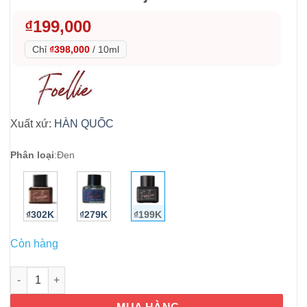
₫
199,000
Chỉ
₫398,000
/
10ml
Xuất xứ:
HÀN QUỐC
Phân loại
:
Đen
₫302K
₫279K
₫199K
Còn hàng
Nước hoa "cô bé" Foellie Eau de Innerb Perfume -Bijou 5ml số