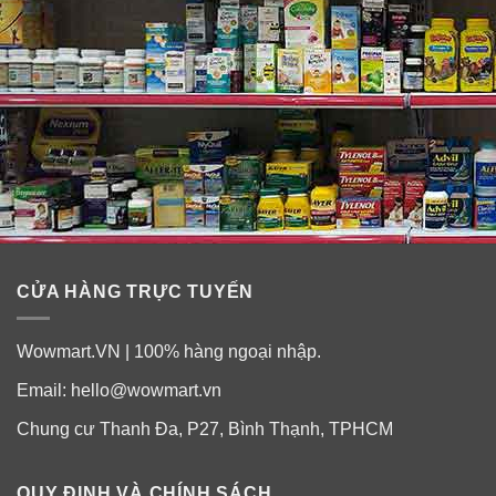
So với nước hoa thì tinh dầu nước hoa có nhiều ưu
điểm hơn:
Có hàm lượng tinh dầu cao hơn 5-10 lần nước hoa
nên giữ hương tốt và mùi hương đậm, ổn định.
Không chứa cồn, không làm da kích ứng hay bị khô
như các loại nước hoa thông thường.
CỬA HÀNG TRỰC TUYẾN
Wowmart.VN | 100% hàng ngoại nhập.
Email:
hello@wowmart.vn
Chung cư Thanh Đa, P27, Bình Thạnh, TPHCM
QUY ĐỊNH VÀ CHÍNH SÁCH