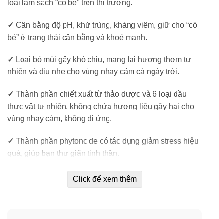
loại làm sạch “cô bé” trên thị trường.
✓
Cân bằng độ pH, khử trùng, kháng viêm, giữ cho “cô
bé” ở trạng thái cân bằng và khoẻ mạnh.
✓
Loại bỏ mùi gây khó chịu, mang lại hương thơm tự
nhiên và dịu nhẹ cho vùng nhạy cảm cả ngày trời.
✓
Thành phần chiết xuất từ thảo dược và 6 loại dầu
thực vật tự nhiên, không chứa hương liệu gây hại cho
vùng nhạy cảm, không dị ứng.
✓
Thành phần phytoncide có tác dụng giảm stress hiệu
quả, giúp bạn thư giãn tinh thần.
✓
Giúp bạn tự tin và thoải mái hơn trong những ngày
Click để xem thêm
đèn đỏ.
✓
Có thể sử dụng đa chức năng như tinh dầu, nước