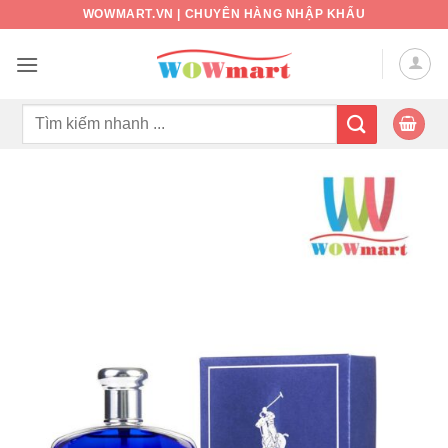
Bỏ
WOWMART.VN | CHUYÊN HÀNG NHẬP KHẨU
qua
nội
dung
Tìm
kiếm: