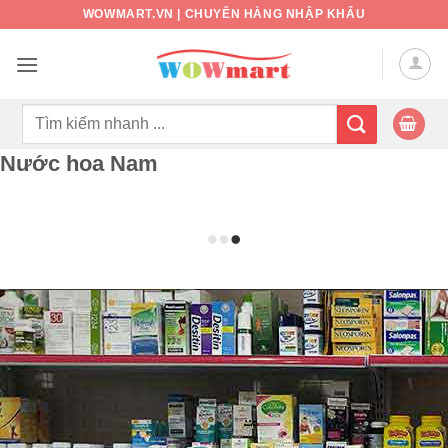
Bỏ
WOWMART.VN | CHUYÊN HÀNG NHẬP KHẨU
qua
nội
dung
Tìm
kiếm:
Nước hoa Nam