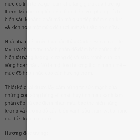
mức độ tinh tế và gợi cảm cho tầng giữa của hương
thơm. Mùi hương lên đến đỉnh điểm với phong cách
biển sâu khoáng chất mặn mà giúp tiếp thêm sinh lực
và kích hoạt một mức độ tươi mát sâu sắc hơn nữa.
Nhà pha chế nước hoa bậc thầy Carlos Benaim đã tự
tay lựa chọn từng thành phần để đảm bảo chúng thể
hiện tốt năng lượng, cường độ và sức mạnh của làn
sóng hoàn hảo. Nó là một loại hương thơm mạnh mẽ –
mức độ hoàn hảo cao của hương thơm.
Thiết kế chai được lấy cảm hứng từ sức mạnh của
những con sóng hùng vĩ, chai thủy tinh màu xanh lam
phân cấp và các điểm nhấn màu bạc thể hiện năng
lượng và cường độ của biển xanh sâu thẳm và tia nắng
mặt trời trên mặt nước.
Hương đặc trưng: