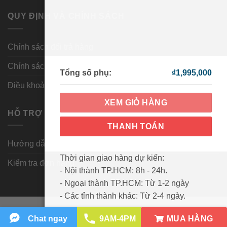
QUY ĐỊNH VÀ CHÍNH SÁCH
Chính sách đổi trả hàng
Chính sách bảo mật
Tổng số phụ:
₫
1,995,000
Điều khoản và điều kiện
XEM GIỎ HÀNG
HỖ TRỢ KHÁCH HÀNG
THANH TOÁN
Hướng dẫn mua hàng
Thời gian giao hàng dự kiến:
Kiểm tra đơn hàng
- Nội thành TP.HCM: 8h - 24h.
- Ngoại thành TP.HCM: Từ 1-2 ngày
- Các tỉnh thành khác: Từ 2-4 ngày.
Visa
PayPal
MasterCard
Cash
MUA HÀNG
Chat ngay
9AM-4PM
On