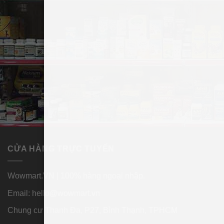
CỬA HÀNG TRỰC TUYẾN
Wowmart.VN | 100% hàng ngoại nhập.
Email:
hello@wowmart.vn
Chung cư Thanh Đa, P27, Bình Thạnh, TPHCM