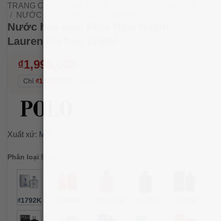
TRANG CHỦ
/
SỨC KHỎE - SẮC ĐẸP
/
LÀM ĐẸP
/
NƯỚC HOA
/
NƯỚC HOA NAM
Nước hoa nam Polo Blue Ralph
Lauren Parfum 125ml
₫
1,995,000
Chỉ
₫1,596,000
/
100ml
Xuất xứ:
MỸ
Phân loại
:
Blue Parfum 125ml
₫1792K
₫1458K
₫1915.2K
₫1750K
₫2850K