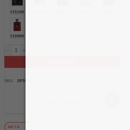
₫1510K
₫1875K
₫1995K
₫1766K
₫1728K
₫1998K
Nước hoa nam Polo Blue Ralph Lauren Parfum 125ml số lượng
MUA HÀNG
SP580984
SKU:
Xem thêm trên FB
MÔ TẢ