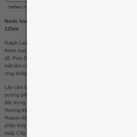
THÔNG TIN BỔ SUNG
Nước hoa nam Ralph Lauren Polo Blue Parfum
125ml
Ralph Lauren Polo Deep Blue Parfum là một hương
thơm mạnh mẽ mang đến làn sóng tươi mát ở mọi cấp
độ. Polo Deep Blue là một mùi hương mới, mang đến
một tầm cao mới cho Polo Blue – dòng sản phẩm bán
chạy khắp toàn cầu của thương hiệu.
Lấy cảm hứng từ đại dương sâu thẳm mát lạnh, làn
sương biển sảng khoái sẽ lưu trên da và mùi hương
đặc trưng của hòn đảo tươi tốt lan tỏa trong không khí.
Hương thơm mở ra với cam quýt tươi mát và xoài xanh
Hawaii rồi được khuếch đại với CristalFizz™ (thành
phần thủy sinh độc quyền giúp tăng cường sự tươi
mát). Cây bách thơm và cây xô thơm tăng thêm một