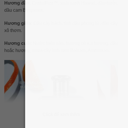
Hương đầu
: CristalFizz™, xoài xanh Hawaii, dầu bưởi,
dầu cam Bergamot.
Hương giữa
: Dầu cây bách, tinh dầu phong lữ, dầu cây
xô thơm.
Hương cuối
: Nước biển sâu, hương cỏ x.ạ hương, dầu
hoắc hương, nhựa cây linh sam Balsam, Ambroxan.
Click để xem thêm