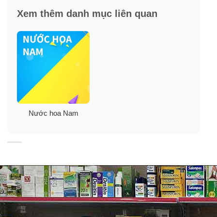
Xem thêm danh mục liên quan
Cách dùng:
Nước hoa Nam
– Bạn có thể xịt một lượng nhỏ lên cổ tay, sau tai, và cổ
điển. Đây là những điểm nóng giúp hương thơm lan
tỏa. Ngoài ra, lưu ý bảo quản sản phẩm ở nơi khô ráo,
tránh tiếp xúc trực tiếp với ánh nắng mặt trời để duy trì
chất lượng của nước hoa.