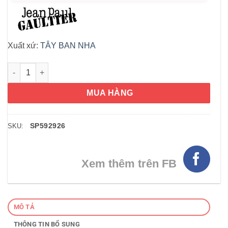
Xuất xứ:
TÂY BAN NHA
Nước hoa nam Jean Paul Gaultier Ultra Male EDT Intense 125m
MUA HÀNG
SP592926
SKU:
Xem thêm trên FB
MÔ TẢ
THÔNG TIN BỔ SUNG