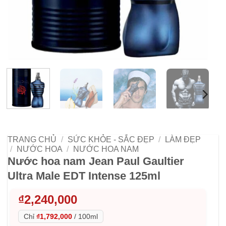
TRANG CHỦ
/
SỨC KHỎE - SẮC ĐẸP
/
LÀM ĐẸP
/
NƯỚC HOA
/
NƯỚC HOA NAM
Nước hoa nam Jean Paul Gaultier
Ultra Male EDT Intense 125ml
₫
2,240,000
Chỉ
₫1,792,000
/
100ml