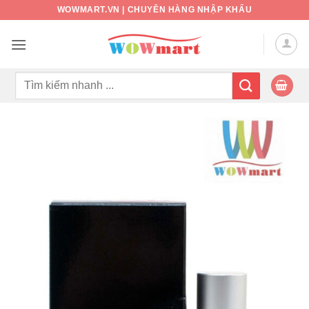
Bỏ
WOWMART.VN | CHUYÊN HÀNG NHẬP KHẨU
qua
nội
dung
Tìm
kiếm: