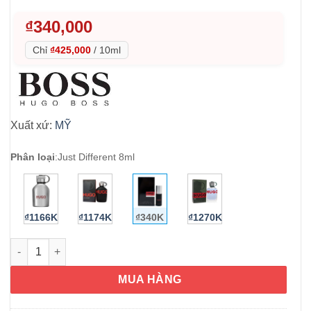
₫
340,000
Chỉ
₫425,000
/
10ml
Xuất xứ:
MỸ
Phân loại
:
Just Different 8ml
₫1166K
₫1174K
₫340K
₫1270K
Nước hoa nam Hugo Boss Just Different Eau De Toilette 8ml s
MUA HÀNG