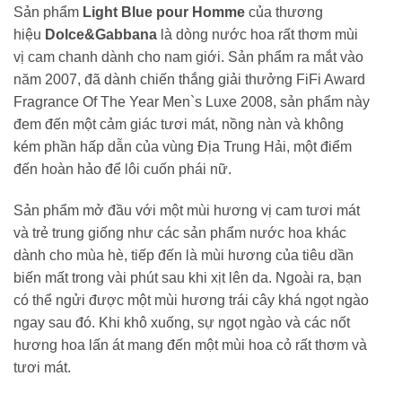
Sản phẩm
Light Blue pour Homme
của thương
hiệu
Dolce&Gabbana
là dòng nước hoa rất thơm mùi
vị cam chanh dành cho nam giới. Sản phẩm ra mắt vào
năm 2007, đã dành chiến thắng giải thưởng FiFi Award
Fragrance Of The Year Men`s Luxe 2008, sản phẩm này
đem đến một cảm giác tươi mát, nồng nàn và không
kém phần hấp dẫn của vùng Địa Trung Hải, một điểm
đến hoàn hảo để lôi cuốn phái nữ.
Sản phẩm mở đầu với một mùi hương vị cam tươi mát
và trẻ trung giống như các sản phẩm nước hoa khác
dành cho mùa hè, tiếp đến là mùi hương của tiêu dần
biến mất trong vài phút sau khi xịt lên da. Ngoài ra, bạn
có thể ngửi được một mùi hương trái cây khá ngọt ngào
ngay sau đó. Khi khô xuống, sự ngọt ngào và các nốt
hương hoa lấn át mang đến một mùi hoa cỏ rất thơm và
tươi mát.