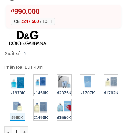
₫
990,000
Chỉ
₫247,500
/
10ml
Xuất xứ:
Ý
Phân loại
:
EDT 40ml
₫1978K
₫1450K
₫2375K
₫1707K
₫1702K
₫990K
₫1496K
₫1550K
Nước hoa Nam Dolce & Gabbana Light Blue Pour Homme EDT 4