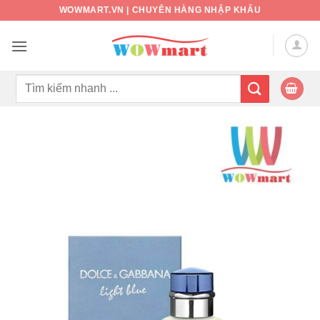
Bỏ
WOWMART.VN | CHUYÊN HÀNG NHẬP KHẨU
qua
nội
dung
Tìm
kiếm: