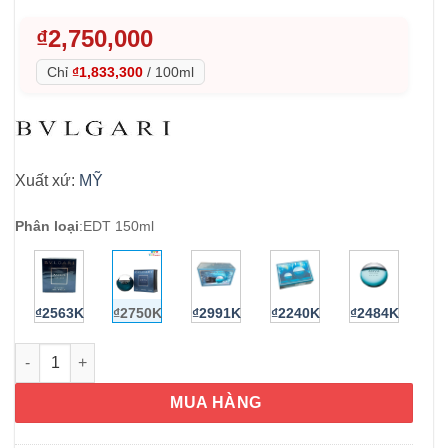
₫
2,750,000
Chỉ
₫1,833,300
/
100ml
Xuất xứ:
MỸ
Phân loại
:
EDT 150ml
₫2563K
₫2750K
₫2991K
₫2240K
₫2484K
Nước hoa nam Bvlgari Aqva Pour Homme Eau De Toilette 150ml
MUA HÀNG