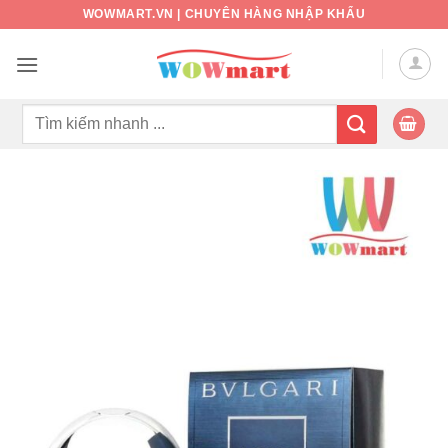
Bỏ
WOWMART.VN | CHUYÊN HÀNG NHẬP KHẨU
qua
nội
dung
Tìm
kiếm: